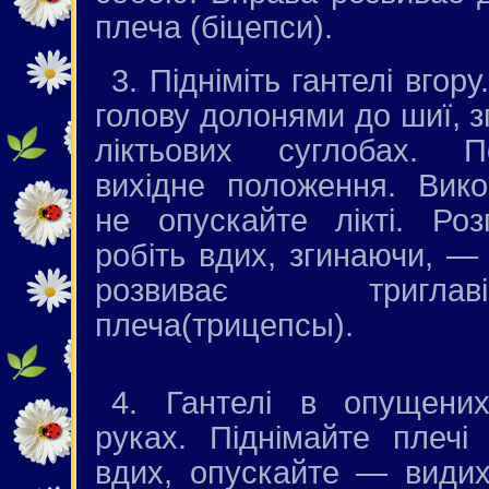
плеча (біцепси).
3. Підніміть гантелі вгору
голову долонями до шиї, з
ліктьових суглобах. П
вихідне положення. Вико
не опускайте лікті. Роз
робіть вдих, згинаючи, —
розвиває тригл
плеча(трицепсы).
4. Гантелі в опущени
руках. Піднімайте плеч
вдих, опускайте — видих