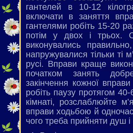
гантелей в 10-12 кілог
включати в заняття впр
гантелями робіть 15-20 раз
потім у двох і трьох. 
виконувались правильно
напружувалися тільки ті м
русі. Вправи краще вико
початком занять добре
закінчення кожної вправи
робіть паузу протягом 40-6
кімнаті, розслаблюйте м'
вправи ходьбою й одночас
чого треба прийняти душ і