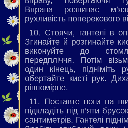
вправу, повертаючи т
Вправа розвиває м’я
рухливість поперекового в
10. Стоячи, гантелі в о
Згинайте й розгинайте кис
виконуйте до стомл
передпліччя. Потім візьм
один кінець, підніміть 
обертайте кисті рук. Дих
рівномірне.
11. Поставте ноги на ш
підкладіть під п’яти брусо
сантиметрів. Гантелі піднім