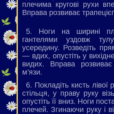
плечима кругові рухи вп
Вправа розвиває трапецієп
5. Ноги на ширині пл
гантелями уздовж тул
усередину. Розведіть пря
— вдих, опустіть у вихід
видих. Вправа розвиває 
м’язи.
6. Покладіть кисть лівої 
стільця, у праву руку віз
опустіть її вниз. Ноги пос
плечей. Згинаючи руку і в