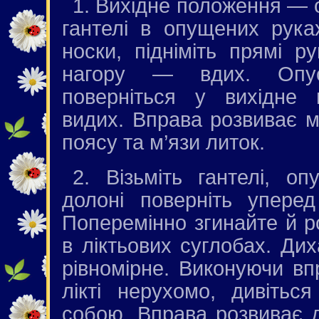
1. Вихідне положення — о
гантелі в опущених рука
носки, підніміть прямі р
нагору — вдих. Опус
поверніться у вихідне
видих. Вправа розвиває м
поясу та м’язи литок.
2. Візьміть гантелі, опу
долоні поверніть уперед
Поперемінно згинайте й р
в ліктьових суглобах. Дих
рівномірне. Виконуючи вп
лікті нерухомо, дивітьс
собою. Вправа розвиває д