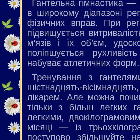
Гантельна гімнастика — 
в широкому діапазоні ре
фізичних вправ. При рег
підвищується витриваліст
м’язів і їх об’єм, удоск
поліпшується рухливість
набуває атлетичних форм.
Тренування з гантелям
шістнадцять-вісімнадцят
лікарем. Але можна почин
тільки з більш легких г
легкими, двокілограмовим
місяці — із трьохкілогр
поступово збільшуйте н