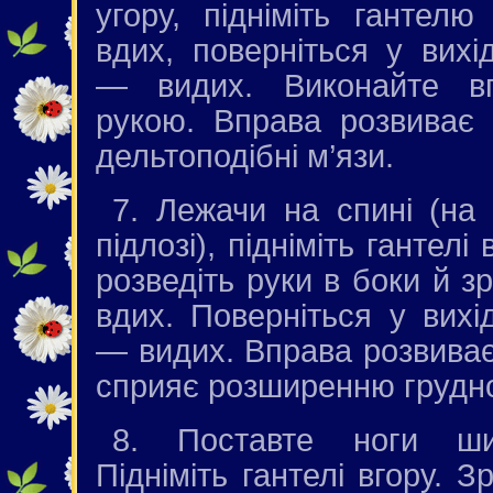
угору, підніміть гантел
вдих, поверніться у вих
— видих. Виконайте в
рукою. Вправа розвиває 
дельтоподібні м’язи.
7. Лежачи на спині (на
підлозі), підніміть гантелі
розведіть руки в боки й з
вдих. Поверніться у вих
— видих. Вправа розвиває 
сприяє розширенню грудної
8. Поставте ноги ши
Підніміть гантелі вгору. Зр