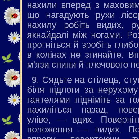
нахили вперед з маховим
що нагадують рухи лісо
нахилу робіть видих, ру
якнайдалі між ногами. Р
прогніться й зробіть глиб
в колінах не згинайте. В
м’язи спини й плечового п
9. Сядьте на стілець, ступ
біля підлоги за нерухому
гантелями підніміть за го
нахиліться назад, пов
уліво, — вдих. Поверніт
положення — видих. По