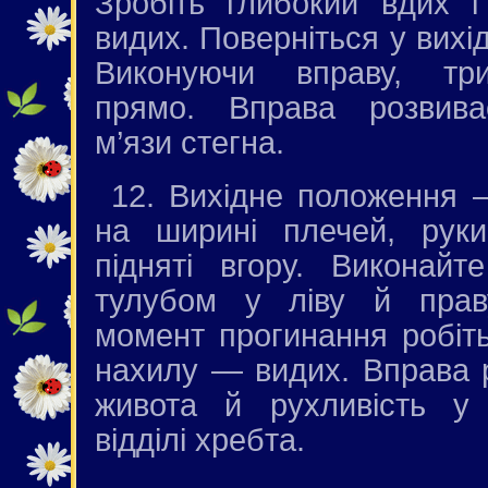
Зробіть глибокий вдих 
видих. Поверніться у вихі
Виконуючи вправу, тр
прямо. Вправа розвива
м’язи стегна.
12. Вихідне положення 
на ширині плечей, рук
підняті вгору. Виконайт
тулубом у ліву й прав
момент прогинання робіть
нахилу — видих. Вправа 
живота й рухливість у
відділі хребта.