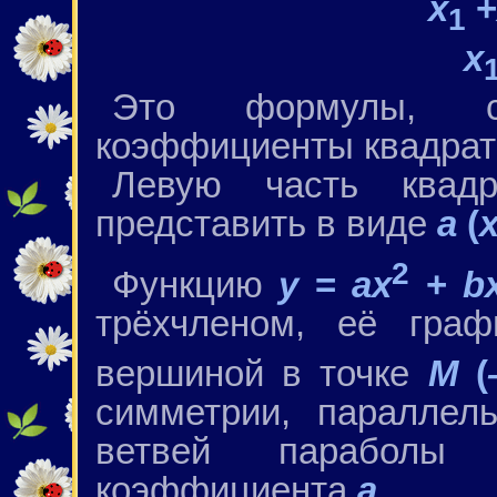
x
+
1
x
Это формулы, с
коэффициенты квадрат
Левую часть квадр
представить в виде
а
(
2
Функцию
у
=
ax
+
b
трёхчленом, её гра
вершиной в точке
М
(
симметрии, паралле
ветвей параболы
коэффициента
a
.