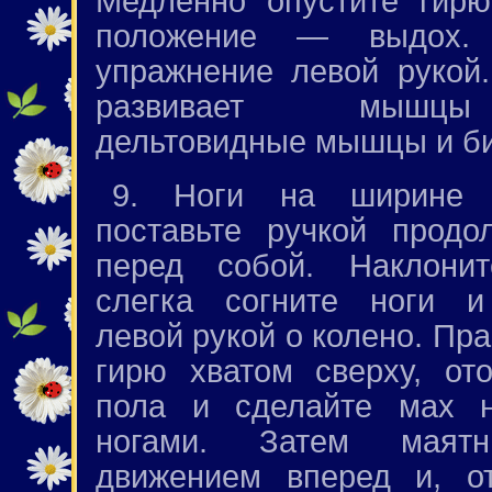
Медленно опустите гирю
положение — выдох. 
упражнение левой рукой
развивает мышц
дельтовидные мышцы и б
9. Ноги на ширине 
поставьте ручкой продо
перед собой. Наклонит
слегка согните ноги и
левой рукой о колено. Пр
гирю хватом сверху, от
пола и сделайте мах 
ногами. Затем маятни
движением вперед и, от