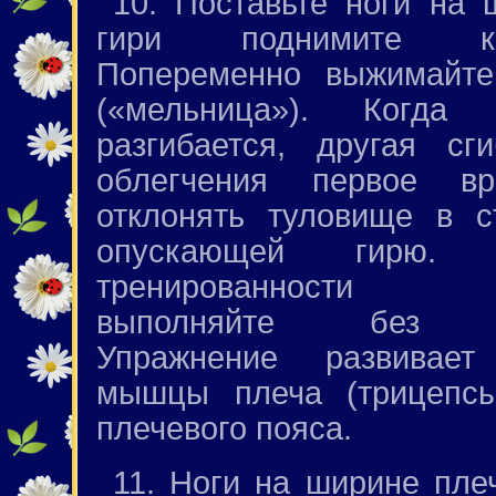
10. Поставьте ноги на 
гири поднимите к
Попеременно выжимайте
(«мельница»). Когда
разгибается, другая сг
облегчения первое в
отклонять туловище в с
опускающей гирю.
тренированности у
выполняйте без от
Упражнение развивает
мышцы плеча (трицепс
плечевого пояса.
11. Ноги на ширине пле