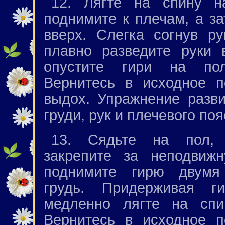
12. Лягте на спину н
поднимите к плечам, а з
вверх. Слегка согнув ру
плавно разведите руки 
опустите гири на п
Вернитесь в исходное 
выдох. Упражнение разв
груди, рук и плечевого поя
13. Сядьте на пол, 
закрепите за неподвиж
поднимите гирю двумя
грудь. Придерживая г
медленно лягте на сп
Вернитесь в исходное 