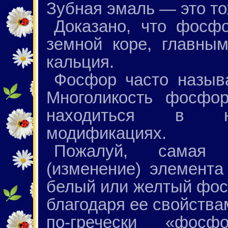
Зубная эмаль — это т
Доказано, что фосф
земной коре, главны
кальция.
Фосфор часто назыв
Многоликость фосфо
находиться в не
модификациях.
Пожалуй, самая 
(изменение) элемента
белый или желтый фосф
благодаря ее свойства
по-гречески «фосф