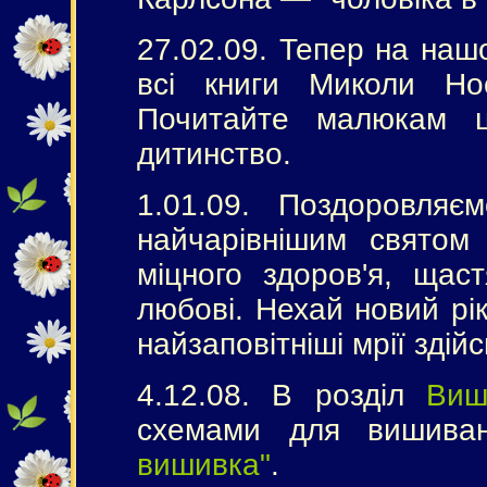
27.02.09. Тепер на наш
всі книги Миколи Н
Почитайте малюкам ці
дитинство.
1.01.09. Поздоровляє
найчарівнішим свято
міцного здоров'я, щаст
любові. Нехай новий рі
найзаповітніші мрії здій
4.12.08. В розділ
Виш
схемами для вишив
вишивка"
.