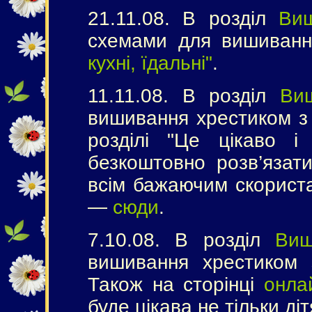
21.11.08. В розділ
Ви
схемами для вишиван
кухні, їдальні"
.
11.11.08. В розділ
Ви
вишивання хрестиком з 
розділі "Це цікаво 
безкоштовно розв’язати
всім бажаючим скорист
—
сюди
.
7.10.08. В розділ
Виш
вишивання хрестиком 
Також на сторінці
онла
буде цікава не тільки ді