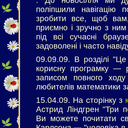
. До новосілля ми д
поліпшили навігацію п
зробити все, щоб вам, 
приємно і зручно з ним
під всі сучасні брауз
задоволені і часто навід
09.09.09. В розділі "Ц
корисну програмку — ро
записом повного ход
любителів математики 
15.04.09. На сторінку з
Астрид Ліндгрен "Три п
Ви можете почитати св
Карлсона — "чоловіка в 