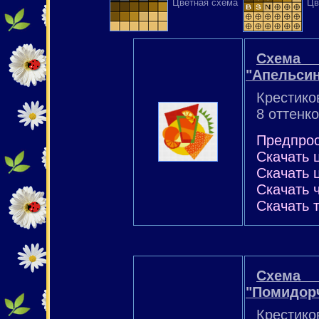
Цветная схема
Цв
Схем
"Апельси
Крестико
8 оттенко
Предпро
Скачать 
Скачать 
Скачать 
Скачать 
Схем
"Помидор
Крестико