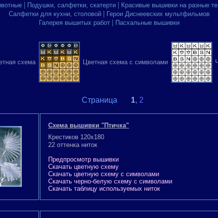
|
|
вотные
Подушки, салфетки, скатерти
Красивые вышивки на разные т
|
Салфетки для кухни, столовой
Герои Диснеевских мультфильмов
|
Галерея вышитых работ
Пасхальные вышивки
етная схема
Цветная схема с символами
Страница
1
,
2
Схема вышивки "Птичка"
Крестиков 120x180
22 оттенка ниток
Предпросмотр вышивки
Скачать цветную схему
Скачать цветную схему с символами
Скачать черно-белую схему с символами
Скачать таблицу используемых ниток