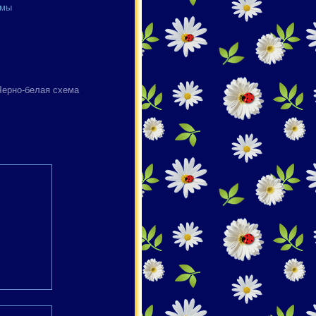
емы
Черно-белая схема