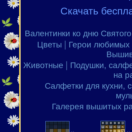
Скачать беспл
Валентинки ко дню Святог
|
Цветы
Герои любимых
Вышив
|
Животные
Подушки, салфе
на р
Салфетки для кухни, 
мул
Галерея вышитых р