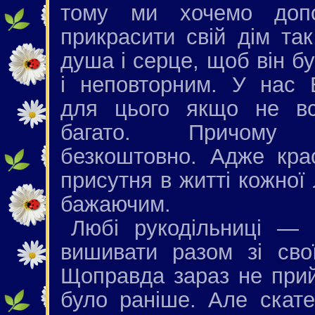
тому ми хочемо доп
прикрасити свій дім так
душа і серце, щоб він б
і неповторним. У нас 
для цього якщо не в
багато. Причому 
безкоштовно. Адже кра
присутня в житті кожної
бажаючим.
Любі рукодільниці —
вишивати разом зі сво
Щоправда зараз не прий
було раніше. Але скате