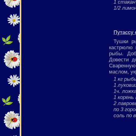
1 стака
1/2 лимо
Путассу 
Тушки р
кастрюлю 
рыбы. Доб
Довести д
Сваренную
маслом, ук
1 кг рыб
1 лукови
1ч. ложк
1 корень
2 лавров
по 3 гор
соль по 