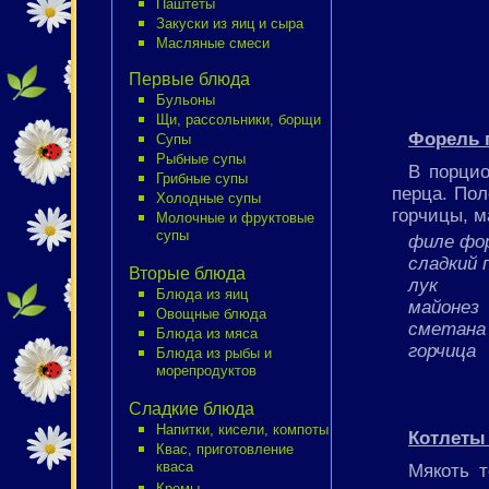
Паштеты
Закуски из яиц и сыра
Масляные смеси
Первые блюда
Бульоны
Щи, рассольники, борщи
Форель 
Супы
Рыбные супы
В порцио
Грибные супы
перца. Пол
Холодные супы
горчицы, м
Молочные и фруктовые
супы
филе фо
сладкий 
Вторые блюда
лук
Блюда из яиц
майонез
Овощные блюда
сметана
Блюда из мяса
горчица
Блюда из рыбы и
морепродуктов
Сладкие блюда
Напитки, кисели, компоты
Котлеты
Квас, приготовление
кваса
Мякоть 
Кремы