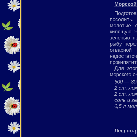
Морской
Подгото
посолить.
молотые с
кипящую ж
зеленью п
рыбу пере
отварной
недостаточ
прокипятит
Для это
морского о
600 — 80
2 ст. ло
2 ст. ло
соль и з
0,5 л мо
Лещ по-