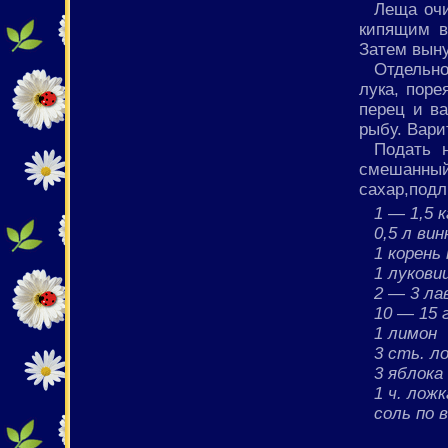
Леща очи
кипящим в
Затем выну
Отдельн
лука, поре
перец и в
рыбу. Вари
Подать 
смешанный
сахар,подл
1 — 1,5 
0,5 л вин
1 корень
1 лукови
2 — 3 ла
10 — 15 
1 лимон
3 сть. л
3 яблока
1 ч. лож
соль по 