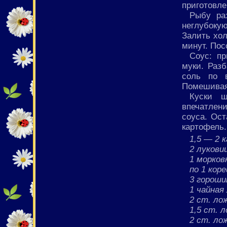
приготовле
Рыбу ра
неглубоку
Залить хол
минут. Пос
Соус: пр
муки. Разб
соль по в
Помешивая,
Куски щ
впечатлен
соуса. Ост
картофель.
1,5 — 2 
2 лукови
1 морков
по 1 кор
3 гороши
1 чайная
2 ст. ло
1,5 ст. 
2 ст. ло