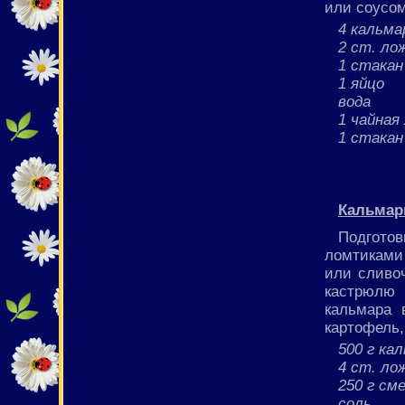
или соусом
4 кальма
2 ст. ло
1 стакан
1 яйцо
вода
1 чайная
1 стакан
Кальмар
Подгото
ломтиками 
или сливо
кастрюлю
кальмара 
картофель,
500 г ка
4 ст. ло
250 г см
соль