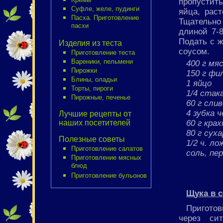
пропустит
Суфле, желе, пудинги
яйца, рас
Пасха. Приготовление
Тщательно 
пасхи
длиной 7-
Подать с 
Изделия из теста
соусом.
Приготовление теста
Вареники, пельмени
400 г мя
Пирожки
150 г фи
Блины, оладьи
1 яйцо
Торты, пироги
1/4 стак
Пирожные, печенье
60 г сли
4 зубка 
Лучшие рецепты от
60 г кра
наших посетителей
80 г сух
Полезные советы
1/2 ч. ло
Приготовление салатов
соль, пе
Приготовление мясных
блюд
Приготовление бульонов
Щука в с
Приготов
через си