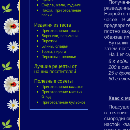
Получен
Суфле, желе, пудинги
разведенн
Пасха. Приготовление
Накройте п
пасхи
часов. Вы
предварит
Изделия из теста
плотно зак
Приготовление теста
Вареники, пельмени
обвязав их
Пирожки
Бутылки 
Блины, оладьи
затем пост
Торты, пироги
На 1 кг с
Пирожные, печенье
8 л воды
Лучшие рецепты от
200 г са
наших посетителей
25 г дро
50 г изю
Полезные советы
Приготовление салатов
Приготовление мясных
блюд
Квас с 
Приготовление бульонов
Подсушен
в течение 
смородино
настой кв
мяты и смо