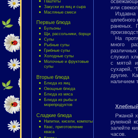
освежающий
Паштеты
Закуски из яиц и сыра
или свекол
Масляные смеси
Издавна
целебного 
Первые блюда
раненых. 
Бульоны
производст
Щи, рассольники, борщи
На прот
Супы
много ра
Рыбные супы
различных
Грибные супы
Холодные супы
служил хле
Молочные и фруктовые
с мятой и
супы
сухарей, "
другие. К
Вторые блюда
наличием т
Блюда из яиц
Овощные блюда
Блюда из мяса
Блюда из рыбы и
морепродуктов
Хлебный
Ржаной х
Сладкие блюда
румяной к
Напитки, кисели, компоты
Квас, приготовление
залейте ки
кваса
часов.
Кремы