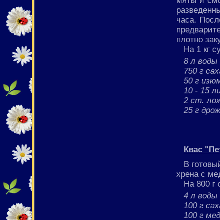
разведенны
часа. Посл
предварите
плотно зак
На 1 кг с
8 л воды
750 г са
50 г изю
10 - 15 
2 ст. ло
25 г дро
Квас "Пе
В готовы
хрена с ме
На 800 г 
4 л воды
100 г са
100 г ме