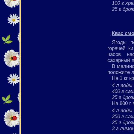
100 г хре
25 г дро
Квас см
Ягоды п
горячей к
часов на
сахарный п
В малино
положите л
На 1 кг 
4 л воды
400 г са
25 г дро
На 800 г
4 л воды
250 г са
25 г дро
3 г лимо