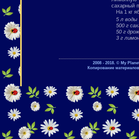
сахарный п
На 1 кг я
5 л воды
500 г са
50 г дро
3 г лимо
2008 - 2018. © My Plan
Копирование материалов