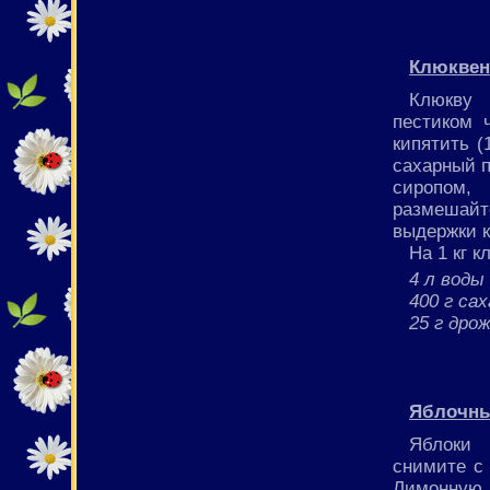
Клюквен
Клюкву 
пестиком 
кипятить (
сахарный п
сиропом,
размешайте
выдержки к
На 1 кг к
4 л воды
400 г са
25 г дро
Яблочны
Яблоки 
снимите с 
Лимонную