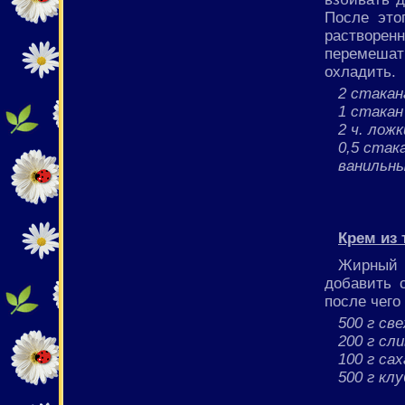
После это
растворенн
перемешат
охладить.
2 стака
1 стакан
2 ч. лож
0,5 стак
ванильны
Крем из 
Жирный т
добавить 
после чего
500 г св
200 г сл
100 г са
500 г кл