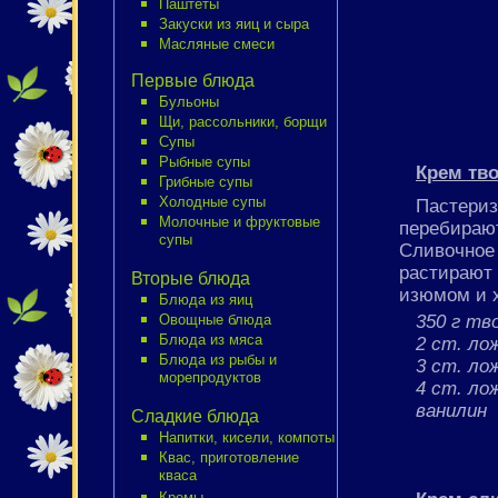
Паштеты
Закуски из яиц и сыра
Масляные смеси
Первые блюда
Бульоны
Щи, рассольники, борщи
Супы
Рыбные супы
Крем тв
Грибные супы
Холодные супы
Пастери
Молочные и фруктовые
перебираю
супы
Сливочное
растирают
Вторые блюда
изюмом и 
Блюда из яиц
350 г тв
Овощные блюда
Блюда из мяса
2 ст. ло
Блюда из рыбы и
3 ст. ло
морепродуктов
4 ст. ло
ванилин
Сладкие блюда
Напитки, кисели, компоты
Квас, приготовление
кваса
Кремы