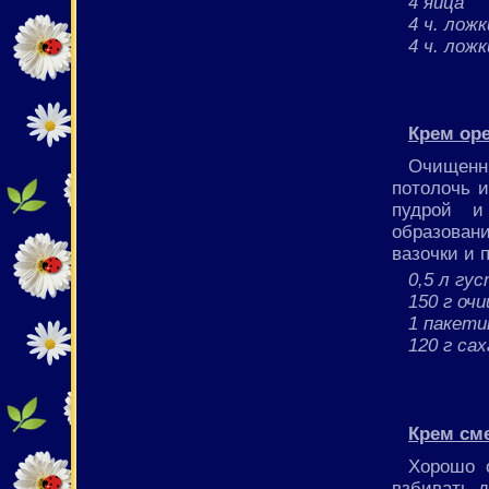
4 яйца
4 ч. лож
4 ч. лож
Крем ор
Очищенн
потолочь и
пудрой и
образовани
вазочки и 
0,5 л гу
150 г оч
1 пакети
120 г са
Крем см
Хорошо 
взбивать д