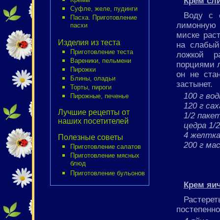
Крем сл
Суфле, желе, пудинги
Воду с 
Пасха. Приготовление
лимонную 
пасхи
миске раст
Изделия из теста
на слабый
Приготовление теста
ложкой р
Вареники, пельмени
порциями л
Пирожки
он не стан
Блины, оладьи
застынет.
Торты, пироги
100 г во
Пирожные, печенье
120 г са
Лучшие рецепты от
1/2 паке
наших посетителей
цедра 1/
4 желтк
Полезные советы
200 г ма
Приготовление салатов
Приготовление мясных
блюд
Приготовление бульонов
Крем яи
Растерет
постепенно