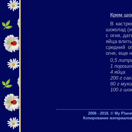
Крем шо
В кастр
шоколад (и
с огня, да
яйца влить
средний о
огня, еще 
0,5 литр
1 порошо
4 яйца
200 г са
60 г муки
100 г шо
2008 - 2018. © My Plan
Копирование материалов