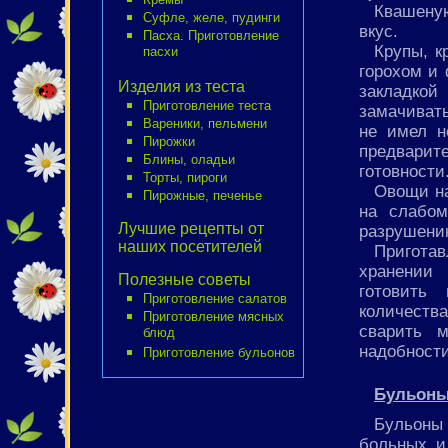
Квашену
Суфле, желе, пудинги
вкус.
Пасха. Приготовление
Крупы, к
пасхи
горохом и 
Изделия из теста
закладкой
Приготовление теста
замачивать
Вареники, пельмени
не имел не
Пирожки
предварит
Блины, оладьи
готовности
Торты, пироги
Овощи на
Пирожные, печенье
на слабом
Лучшие рецепты от
разрушени
наших посетителей
Пригота
хранении 
Полезные советы
готовить
Приготовление салатов
количест
Приготовление мясных
сварить 
блюд
надобност
Приготовление бульонов
Бульоны
Бульоны
больных и