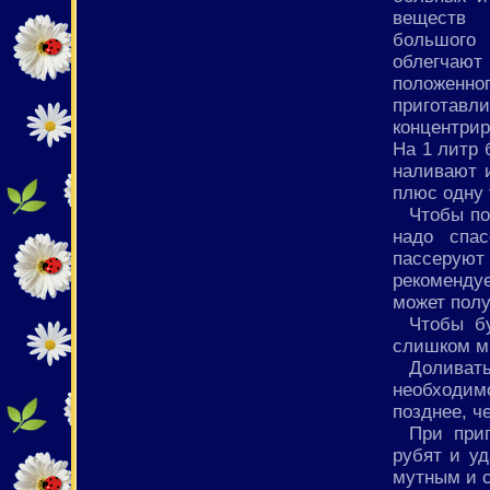
веществ 
большого 
облегчают
положен
приготавл
концентрир
На 1 литр 
наливают и
плюс одну 
Чтобы по
надо спа
пассеруют
рекоменду
может полу
Чтобы б
слишком мн
Доливат
необходимо
позднее, ч
При при
рубят и уд
мутным и 