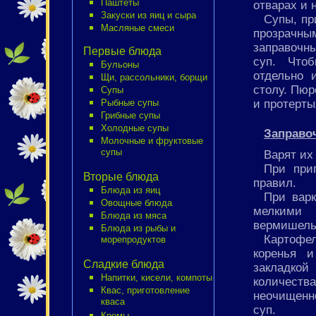
Паштеты
отварах и 
Закуски из яиц и сыра
Супы, пр
Масляные смеси
прозрачны
заправочны
Первые блюда
суп. Чтоб
Бульоны
отдельно 
Щи, рассольники, борщи
столу. Пюр
Супы
и протерты
Рыбные супы
Грибные супы
Холодные супы
Заправо
Молочные и фруктовые
супы
Варят их
При при
Вторые блюда
правил.
Блюда из яиц
При варк
Овощные блюда
мелкими 
Блюда из мяса
вермишелью
Блюда из рыбы и
Картофе
морепродуктов
коренья и
Сладкие блюда
закладкой
Напитки, кисели, компоты
количест
Квас, приготовление
неочищенно
кваса
суп.
Кремы