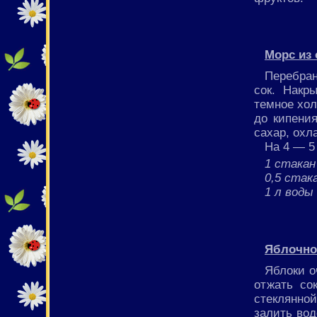
Морс из
Перебра
сок. Накр
темное хол
до кипени
сахар, охл
На 4 — 5
1 стакан
0,5 стак
1 л воды
Яблочно
Яблоки о
отжать со
стеклянно
залить вод