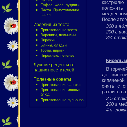
кастрюлю 
Суфле, желе, пудинги
положить
Пасха. Приготовление
медленном
пасхи
После этог
Изделия из теста
300 г яб
Приготовление теста
200 г ви
Вареники, пельмени
3/4 стак
Пирожки
Блины, оладьи
Торты, пироги
Пирожные, печенье
Кисель и
Лучшие рецепты от
В горяче
наших посетителей
до кипен
Полезные советы
кипяченой
Приготовление салатов
снять с о
Приготовление мясных
разлить в 
блюд
3,5 стак
Приготовление бульонов
200 г ме
4 ч. лож