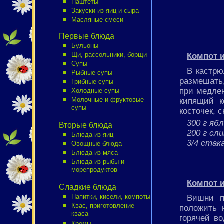
Паштеты
Закуски из яиц и сыра
Масляные смеси
Первые блюда
Бульоны
Компот и
Щи, рассольники, борщи
Супы
В кастрю
Рыбные супы
размешать
Грибные супы
при медлен
Холодные супы
кипящий к
Молочные и фруктовые
супы
косточек, 
300 г яб
Вторые блюда
200 г сли
Блюда из яиц
3/4 стак
Овощные блюда
Блюда из мяса
Блюда из рыбы и
морепродуктов
Компот и
Сладкие блюда
Напитки, кисели, компоты
Вишни п
Квас, приготовление
положить 
кваса
горячей во
Кремы