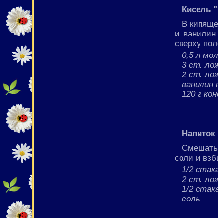
Кисель 
В кипяще
и ванилин
сверху пол
0,5 л мо
3 ст. ло
2 ст. ло
ванилин 
120 г ко
Напиток
Смешать 
соли и взб
1/2 стак
2 ст. ло
1/2 стак
соль