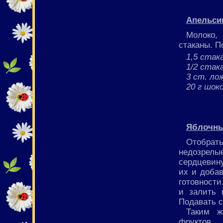
Апельси
Молоко,
стаканы. 
1,5 стак
1/2 стак
3 ст. ло
20 г шок
Яблочны
Отобрат
недозрел
сердцевину
их и добав
готовности
и залить 
Подавать 
Таким ж
фруктов.