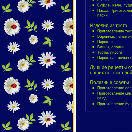
Суфле, желе, пуди
Пасха. Приготовле
пасхи
Изделия из теста
Приготовление тес
Вареники, пельмен
Пирожки
Блины, оладьи
Торты, пироги
Пирожные, печень
Лучшие рецепты о
наших посетителе
Полезные советы
Приготовление сал
Приготовление мя
блюд
Приготовление бул