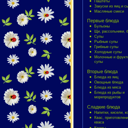
Паштеты
Закуски из яиц и с
Масляные смеси
Первые блюда
Бульоны
Щи, рассольники, 
Супы
Рыбные супы
Грибные супы
Холодные супы
Молочные и фрукт
супы
Вторые блюда
Блюда из яиц
Овощные блюда
Блюда из мяса
Блюда из рыбы и
морепродуктов
Сладкие блюда
Напитки, кисели, 
Квас, приготовлен
кваса
Кремы