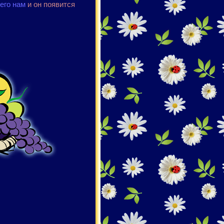
его нам
и он появится