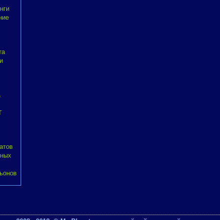
нги
ние
та
и
е
т
й
атов
сных
ьонов