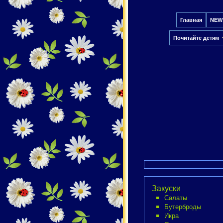
Главная
NEW
Почитайте детям
Закуски
Салаты
Бутерброды
Икра