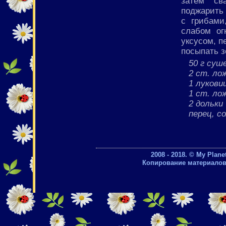
затем св
поджарить 
с грибами
слабом ог
уксусом, п
посыпать з
50 г суш
2 ст. ло
1 лукови
1 ст. ло
2 дольки
перец, с
2008 - 2018. © My Plan
Копирование материалов