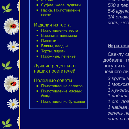
500 г пе
Суфле, желе, пудинги
5-6 круп
Пасха. Приготовление
пасхи
1/4 стак
соль, чес
Изделия из теста
Приготовление теста
Вареники, пельмени
Пирожки
Икра ов
Блины, оладьи
Торты, пироги
Свеклу с
Пирожные, печенье
добавив т
потушить,
Лучшие рецепты от
наших посетителей
немного ли
3 крупны
Полезные советы
1 морков
Приготовление салатов
1 лукови
Приготовление мясных
1 чайна
блюд
1 ст. ло
Приготовление бульонов
1 чайная
зелень п
соль по 