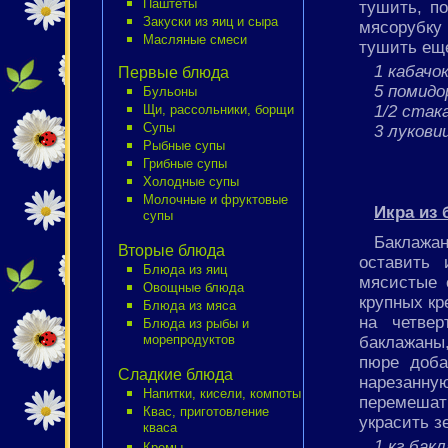
Паштеты
тушить, п
Закуски из яиц и сыра
мясорубку
Масляные смеси
тушить еще
1 кабачо
Первые блюда
5 помидо
Бульоны
1/2 стак
Щи, рассольники, борщи
Супы
3 лукови
Рыбные супы
Грибные супы
Холодные супы
Молочные и фруктовые
Икра из 
супы
Баклажан
Вторые блюда
оставить 
Блюда из яиц
мясистые 
Овощные блюда
крупных кр
Блюда из мяса
на четвер
Блюда из рыбы и
баклажаны
морепродуктов
пюре доба
Сладкие блюда
нарезанн
Напитки, кисели, компоты
перемешат
Квас, приготовление
украсить з
кваса
1 кг бак
Кремы