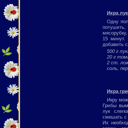
Икра лу
Одну пол
потушить, 
мясорубку
15 минут. 
добавить с
500 г лук
20 г то
2 ст. ло
соль, пе
Икра гр
Икру мож
Грибы вым
лук слегк
смешать с 
Их необхо