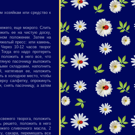
м хозяйкам или средство к
вежего, еще мокрого. Слить
ожить ее на чистую доску,
нном положении. Затем на
яжелый пресс: или камень,
 Через 10-12 часов творог
 Тогда его надо протереть
 положить в него все, что
тяную пасочницу выложить
ными складками, наполнить
, натягивая ее, наложить
ть в холодное место, чтобы
верху салфетку, опрокинуть
, снять пасочницу, а затем
свежего творога, положить
зь решето, положить в него
ежего сливочного масла, 2
су, сахара, перемешать все