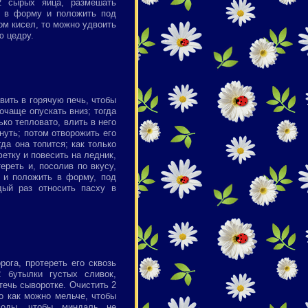
2 сырых яйца, размешать
, в форму и положить под
ом кисел, то можно удвоить
ю цедру.
вить в горячую печь, чтобы
очаще опускать вниз; тогда
ько тепловато, влить в него
нуть; потом отворожить его
да она топится; как только
фетку и повесить на ледник,
ереть и, посолив по вкусу,
 и положить в форму, под
дый раз относить пасху в
рога, протереть его сквозь
 бутылки густых сливок,
течь сыворотке. Очистить 2
го как можно мельче, чтобы
воды, чтобы миндаль не