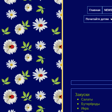
Главная
NEW
Почитайте детям
Закуски
Салаты
Бутерброды
Икра