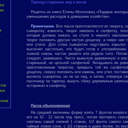
Таблица старинных мер и весов
нги
ие
Рецепты из книги Елены Молоховец «Подарок молоды
уменьшению расходов в домашнем хозяйстве»
Примечание.
Все пасхи приготовляются из творога, с
а
сыворотку, взвесить, творог завязать в салфетку, пол
и
которая должна лежать на столе в немного наклоне
творог положить другую чистую дощечку, а сверх нее т
или утюги. Для стока сыворотки подставить корытко.
высохнет настолько, что будет готов к употреблению.
ложкой сквозь частое решето или редкое сито. Потом
следует, размешать. Чисто вымытую деревянную и жес
старенькой, но цельной салфеткой. Укладывать ее ров
приготовленным творогом, прикрыть той же салфеткой
дощечку, сверху положить или камень, или утюг, постави
вытекла сыворотка, но не на лед, и затем, отвернув с
пасочницу на тарелку, вынуть сбоку деревянные шпильки
атов
осторожно и салфетку.
ных
ьонов
Пасха обыкновенная
На средней величины форму взять 7 фунтов мокрого 
его на 10 - 12 часов под пресс, потом протереть скво
сметаны самой свежей 1 стакан, 1/2 фунта самого св
чайные ложки соли, с 1/2 стакана и даже более, по вку