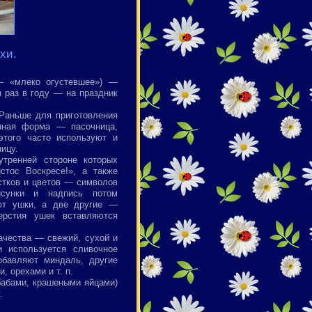
хи.
— «млеко огустевшее») —
н раз в году — на праздник
Раньше для приготовления
янная форма — пасочница,
того часто используют и
ицу.
тренней стороне которых
стос Воскресе!», а также
остков и цветов — символов
исунки и надпись потом
ют ушки, а две другие —
рстия ушек вставляются
ачества — свежий, сухой и
и используется сливочное
обавляют миндаль, другие
, орехами и т. п.
бабами, крашеными яйцами)
.