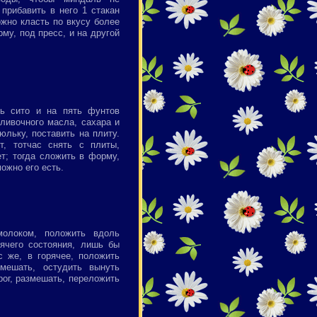
прибавить в него 1 стакан
ожно класть по вкусу более
му, под пресс, и на другой
зь сито и на пять фунтов
сливочного масла, сахара и
юльку, поставить на плиту.
т, тотчас снять с плиты,
т; тогда сложить в форму,
ожно его есть.
молоком, положить вдоль
рячего состояния, лишь бы
с же, в горячее, положить
мешать, остудить вынуть
рог, размешать, переложить