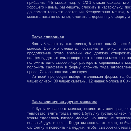
прибавить 4-5 сырых яиц, с 1/2-1 стакан сахара, кто 
хорошего изюма, размешать, сложить в кастрюльку, пос
до самого горячего состояния беспрестанно мешая, м
мешать пока не остынет, сложить в деревянную форму и т
Пасха сливочная
Взять 5 чашек густых сливок, 5 чашек самой свежей
молока. Все это смешать, поставить в печку, в вол
продолжение этого времени оно должно створожит
салфетку, дать стечь сыворотке в холодном месте, потом
положить одно сырое яйцо, растереть хорошенько в мис
положить салфетку в форму, сложить туда заготовлен
пресс. Сахара положить по вкусу.
Из всей пропорции выйдет маленькая форма, на б
чашек сливок, 30 чашек сметаны, 12 чашек молока и 6 яи
Пасха сливочная другим манером
2 бутылки парного молока, вскипятить один раз, ос
тепловато, влить тогда в него 1 бутылку густых сливок, 
чтобы сделалось кислое молоко, но никак не переква
вольный дух в печь. Когда сыворотка отскочит, сейч
салфетку и повесить на ледник, чтобы сыворотка стекла