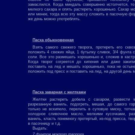
замаслился. Когда миндаль совершенно истолчется, то 
мелкого сахара и опять растереть хорошенько. Сахар м
или менее, тогда всю эту массу сложить в пасочную фор
же день можно употреблять.
Пасха обыкновенная
Взять самого свежего творога, протереть его скво
положить 4 свежих яйца, 1 бутылку сливок, 3/4 фунта 
соли. Все это размешать хорошенько и, сложив в кастр
Когда творог согреется до кипения или даже закипи
поставить на лед и мешать хорошенько, пока не остыне
положить под пресс и поставить на лед, на другой день м
Пасха заварная с желтками
Желтки растереть добела с сахаром, развести 
разрезанную ваниль, подогреть, мешая, до самого го
только не вскипело, перелить в суповую миску, тотча
холодное сливочное масло, мелкими кусочками, раз
ваниль, класть понемногу протертый, из-под пресса, тво
в пасочницу и т.д.
Выдать:
7 фунтов мокрого творога