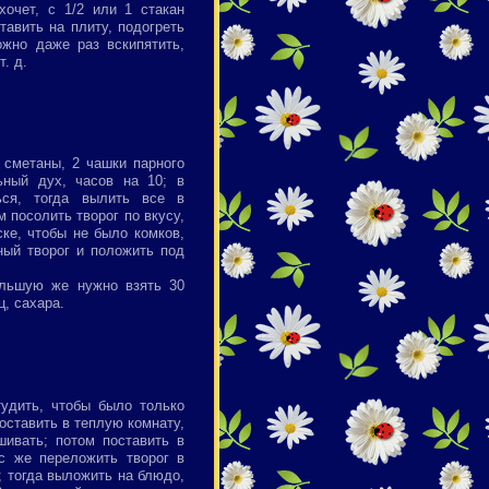
хочет, с 1/2 или 1 стакан
тавить на плиту, подогреть
ожно даже раз вскипятить,
. д.
 сметаны, 2 чашки парного
ьный дух, часов на 10; в
ься, тогда вылить все в
 посолить творог по вкусу,
ке, чтобы не было комков,
ный творог и положить под
ольшую же нужно взять 30
ц, сахара.
тудить, чтобы было только
поставить в теплую комнату,
шивать; потом поставить в
ас же переложить творог в
; тогда выложить на блюдо,