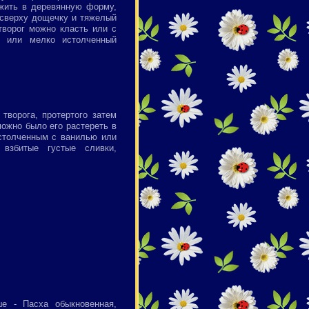
ожить в деревянную форму,
 сверху дощечку и тяжелый
творог можно класть или с
, или мелко истолченный
творога, протертого затем
можно было его растереть в
столченным с ванилью или
взбитые густые сливки,
ше - Пасха обыкновенная,