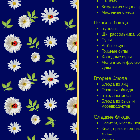
Паштеты
Закуски из яиц и сы
Масляные смеси
Первые блюда
Бульоны
Щи, рассольники, 
Супы
Рыбные супы
Грибные супы
Холодные супы
Молочные и фрукт
супы
Вторые блюда
Блюда из яиц
Овощные блюда
Блюда из мяса
Блюда из рыбы и
морепродуктов
Сладкие блюда
Напитки, кисели, к
Квас, приготовлени
кваса
Кремы