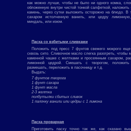
как можно лучше, чтобы не было ни одного комка, сл
обложенную внутри чистой тонкой салфеткой, наложить
камень, через сутки выложить осторожно на блюдо. В 
сахаром истолченную ваниль, или цедру лимонную
миндаль, или изюм.
Пасха со взбитыми сливками
Положить под пресс 7 фунтов свежего мокрого еще 
сквозь сито. Сливочное масло слегка разогреть, чтобы 
каменной чашке с желтками и просеянным сахаром, ра
лимонной цедрой. Смешать с творогом, положить 
размешать, переложить в пасочницу и т.д.
Выдать:
7 фунтов творога
1 фунт сахара
1 фунт масла
2-3 желтка
полбутылки сбитых сливок
1 палочку ванили или цедры с 1 лимона
Пасха проварная
Приготовить пасху точно так же, как сказано вы