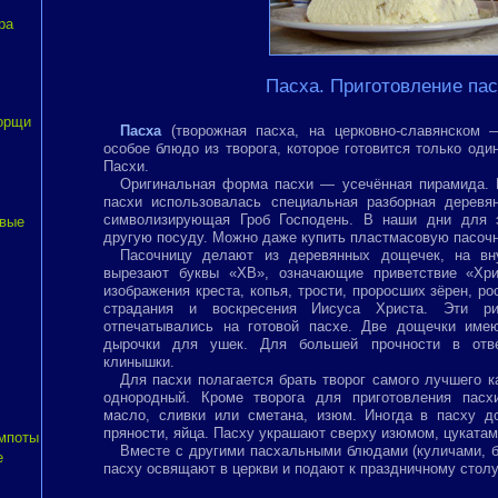
ра
Пасха. Приготовление пас
борщи
Пасха
(творожная пасха, на церковно-славянском 
особое блюдо из творога, которое готовится только оди
Пасхи.
Оригинальная форма пасхи — усечённая пирамида. 
пасхи использовалась специальная разборная дерев
символизирующая Гроб Господень. В наши дни для э
овые
другую посуду. Можно даже купить пластмасовую пасочн
Пасочницу делают из деревянных дощечек, на вну
вырезают буквы «ХВ», означающие приветствие «Хри
изображения креста, копья, трости, проросших зёрен, р
страдания и воскресения Иисуса Христа. Эти р
отпечатывались на готовой пасхе. Две дощечки име
дырочки для ушек. Для большей прочности в отве
клинышки.
Для пасхи полагается брать творог самого лучшего к
однородный. Кроме творога для приготовления пасх
масло, сливки или сметана, изюм. Иногда в пасху д
пряности, яйца. Пасху украшают сверху изюмом, цукатами
омпоты
Вместе с другими пасхальными блюдами (куличами, 
е
пасху освящают в церкви и подают к праздничному столу