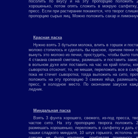
посолить по вкусу и на эту пропорцию положить 
хорошенько, потом опять сложить в мокрую салфетку
пресс. Если при растирании покажется, что творог слишк
пропорцию сырых яиц. Можно положить сахар и лимонну
Красная пасха
Нужно взять 3 бутылки молока, влить в горшок и поста
молоко стопилось и сделать бы красное, причем пенки п
вынуть это молоко из печки, простудить, чтобы было тол
4 стакана свежей сметаны, размешать и поставить закис
в вольном духе или поставить на час на край плиты, ког
сыворотка отскочит, то, не мешая, переложить все в сал
пока не стечет сыворотка; тогда выложить на сито, прот
положить на эту пропорцию 3 свежих яйца, размешать
пресс, в холодное место. По окончании закуски каж
ледник.
Миндальная пасха
Взять 3 фунта хорошего, свежего, из-под пресса, тво
частое сито. На эту пропорцию творога положить 2
размешать хорошенько, переложить в салфетку и дать с
чашки сладкого миндаля, 10 штук горького, истолочь е
совсем не было крупинок, прибавляя понемногу 