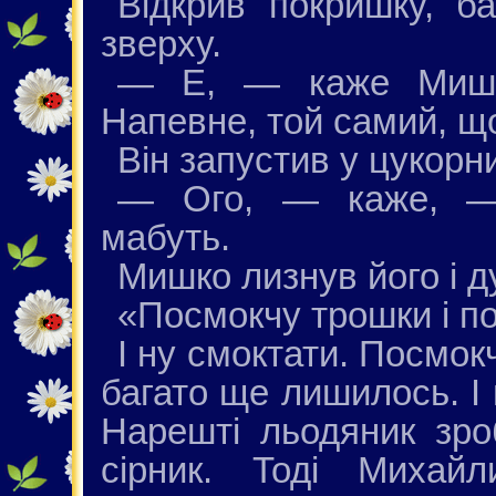
Відкрив покришку, 
зверху.
— Е, — каже Мишк
Напевне, той самий, щ
Він запустив у цукорн
— Ого, — каже, — 
мабуть.
Мишко лизнув його і д
«Посмокчу трошки і п
І ну смоктати. Посмок
багато ще лишилось. І
Нарешті льодяник зро
сірник. Тоді Михай