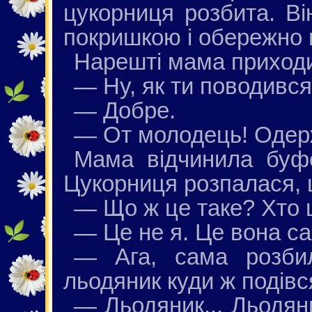
цукорниця розбита. Ві
покришкою і обережно 
Нарешті мама приходи
— Ну, як ти поводивс
— Добре.
— От молодець! Одер
Мама відчинила буфет
Цукорниця розпалася, ц
— Що ж це таке? Хто 
— Це не я. Це вона са
— Ага, сама розбил
льодяник куди ж подівс
— Льодяник... Льодяни