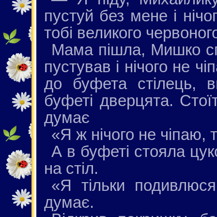
пустуй без мене і нічо
тобі великого червоног
Мама пішла, Мишко сп
пустував і нічого не чі
до буфета стілець, в
буфеті дверцята. Стої
думає
«Я ж нічого не чіпаю, 
А в буфеті стояла цук
на стіл.
«Я тільки подивлюся
думає.