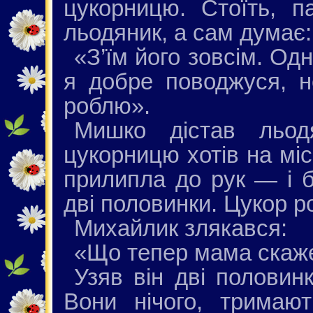
цукорницю. Стоїть, п
льодяник, а сам думає:
«З’їм його зовсім. Од
я добре поводжуся, не
роблю».
Мишко дістав льод
цукорницю хотів на міс
прилипла до рук — і б
дві половинки. Цукор р
Михайлик злякався:
«Що тепер мама скаж
Узяв він дві половин
Вони нічого, тримают