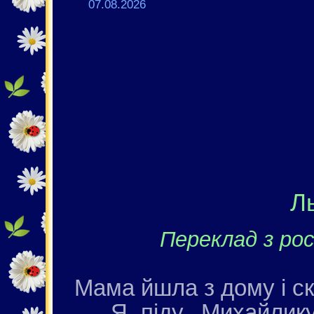
07.08.2026
Л
Переклад з рос
Мама йшла з дому і с
— Я піду, Михайлику