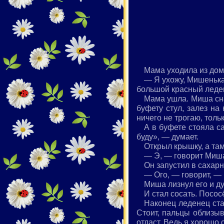
Мама уходила из дом
— Я ухожу, Мишенька,
большой красный леде
Мама ушла. Миша сна
буфету стул, залез на
ничего не трогаю, толь
А в буфете стояла са
буду», — думает.
Открыл крышку, а там
— Э, — говорит Миша
Он запустил в сахар
— Ого, — говорит, —
Миша лизнул его и д
И стал сосать. Посос
Наконец леденец ста
Стоит, пальцы облизыв
отдаст. Ведь я хорошо 