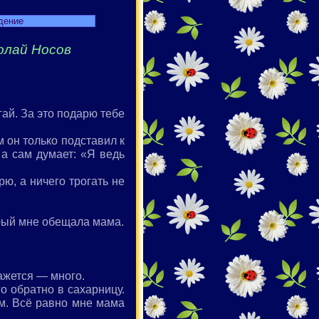
дение
олай Носов
гай. За это подарю тебе
 он только подставил к
 а сам думает: «Я ведь
рю, а ничего трогать не
орый мне обещала мама.
кажется — много.
о обратно в сахарницу.
ем. Всё равно мне мама