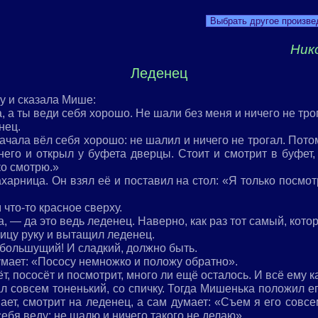
Выбрать другое произве
Ник
Леденец
у и сказала Мише:
 а ты веди себя хорошо. Не шали без меня и ничего не тро
нец.
чала вёл себя хорошо: не шалил и ничего не трогал. Потом
 него и открыл у буфета дверцы. Стоит и смотрит в буфет,
ко смотрю.»
харница. Он взял её и поставил на стол: «Я только посмот
 что-то красное сверху.
, — да это ведь леденец. Наверно, как раз тот самый, кот
ницу руку и вытащил леденец.
 большущий! И сладкий, должно быть.
умает: «Пососу немножко и положу обратно».
ёт, пососёт и посмотрит, много ли ещё осталось. И всё ему 
л совсем тоненький, со спичку. Тогда Мишенька положил ег
ает, смотрит на леденец, а сам думает: «Съем я его совс
себя веду: не шалю и ничего такого не делаю».