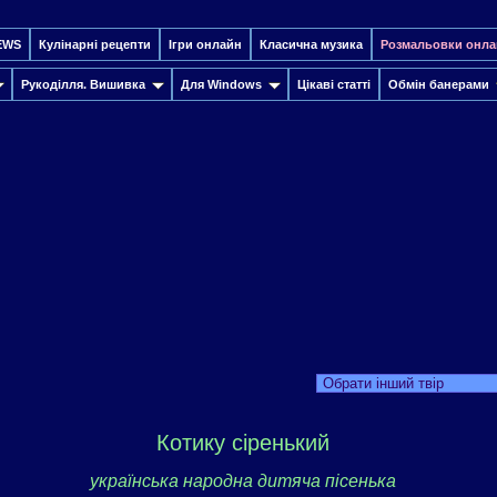
EWS
Кулінарні рецепти
Ігри онлайн
Класична музика
Розмальовки онла
Рукоділля. Вишивка
Для Windows
Цікаві статті
Обмін банерами
Обрати інший твір
Котику сіренький
українська народна дитяча пісенька