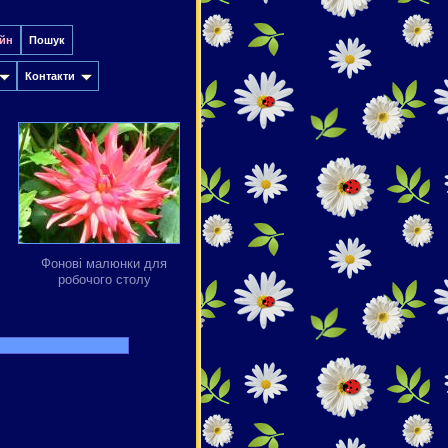
йн
Пошук
Контакти
Фонові малюнки для
робочого столу