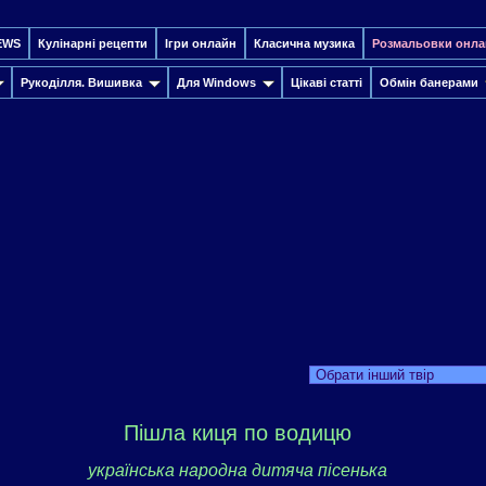
EWS
Кулінарні рецепти
Ігри онлайн
Класична музика
Розмальовки онла
Рукоділля. Вишивка
Для Windows
Цікаві статті
Обмін банерами
Обрати інший твір
Пішла киця по водицю
українська народна дитяча пісенька