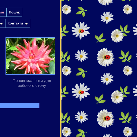
йн
Пошук
Контакти
Фонові малюнки для
робочого столу