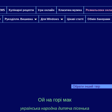
EWS
Кулінарні рецепти
Ігри онлайн
Класична музика
Розмальовки онла
Рукоділля. Вишивка
Для Windows
Цікаві статті
Обмін банерами
Обрати інший твір
Ой на горі мак
українська народна дитяча пісенька