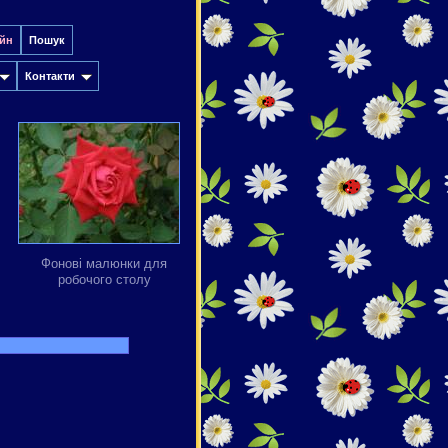
йн
Пошук
Контакти
Фонові малюнки для
робочого столу