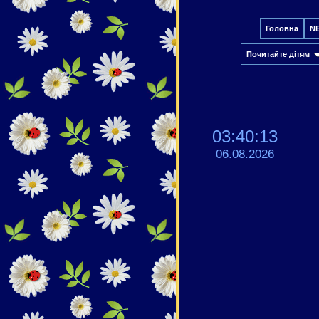
Головна
N
Почитайте дітям
03:40:13
06.08.2026