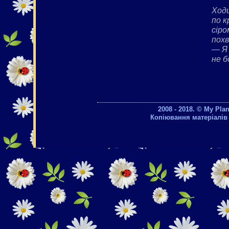
Ходи
по к
сіро
пох
— Я 
не б
2008 - 2018. © My Pla
Копіювання матеріалів