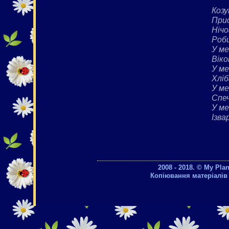
Коз
При
Нічо
Роби
У ме
Віко
У ме
Хліб
У ме
Спеч
У ме
Ізва
2008 - 2018. © My Pla
Копіювання матеріалів