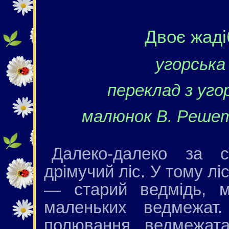
Двоє жад
угорська
переклад з уго
малюнок В. Решет
Далеко-далеко за с
дрімучий ліс. У тому лі
— старий ведмідь, 
маленьких ведмежат
полювання, ведмежата