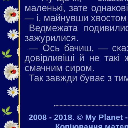
маленькі, зате однаков
— і, майнувши хвостом, 
Ведмежата подивили
зажурилися.
— Ось бачиш, — сказ
довірливіші й не такі 
смачним сиром.
Так завжди буває з тим
2008 - 2018. © My Planet 
Копіювання матер