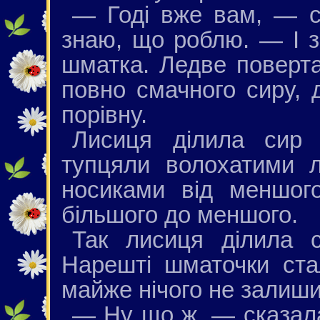
— Годі вже вам, — с
знаю, що роблю. — І з
шматка. Ледве поверта
повно смачного сиру, 
порівну.
Лисиця ділила сир 
тупцяли волохатими 
носиками від меншог
більшого до меншого.
Так лисиця ділила с
Нарешті шматочки ста
майже нічого не залиш
— Ну що ж, — сказал