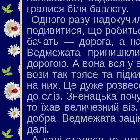
гралися біля барлогу.
Одного разу надокучил
подивитися, що робиться
бачать — дорога, а на
Ведмежата принишкли
дорогою. А вона вся у в
вози так трясе та під
на них. Це дуже розве
до сліз. Зненацька по
то їхав величезний віз.
добра. Ведмежата заці
далі.
А далі сталося те, чо