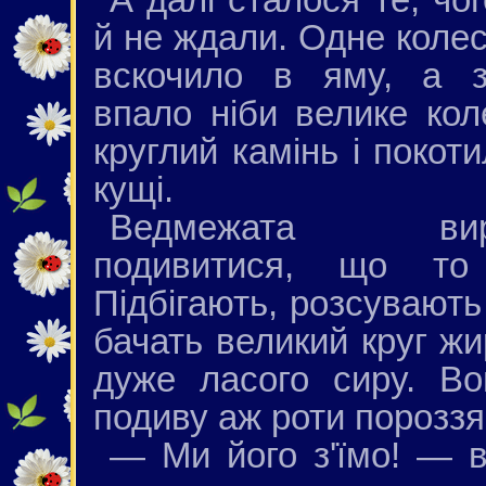
й не ждали. Одне коле
вскочило в яму, а 
впало ніби велике кол
круглий камінь і покот
кущі.
Ведмежата вирі
подивитися, що то 
Підбігають, розсувають 
бачать великий круг жи
дуже ласого сиру. Во
подиву аж роти порозз
— Ми його з'їмо! — 