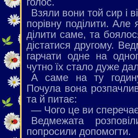
голос.
Взяли вони той сир і 
порівну поділити. Але 
ділити саме, та бояло
дістатися другому. Ве
гарчати одне на одно
чутно їх стало дуже да
А саме на ту годину
Почула вона розпачлив
та й питає:
— Чого це ви спереча
Ведмежата розпов
попросили допомогти.