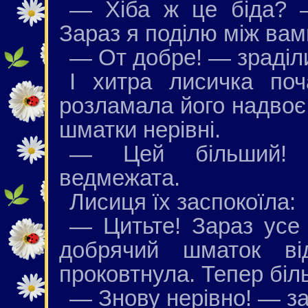
— Хіба ж це бiда? 
Зараз я поділю між вам
— От добре! — зраділ
І хитра лисичка поч
розламала його надвоє,
шматки нерівні.
— Цей більший! 
ведмежата.
Лисиця їх заспокоїла:
— Цитьте! Зараз усе 
добрячий шматок ві
проковтнула. Тепер бiл
— Знову нерівно! — з