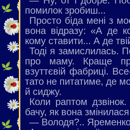
— Ну, от і добре. Поб
помилок зробиш...
Просто біда мені з м
вона відразу: «А де 
кому ставити... А де тв
Тоді я замислилась. П
про маму. Краще пр
взуттєвій фабриці. Все-
тато не питатиме, де м
й сиджу.
Коли раптом дзвінок.
бачу, як вона змінилася
— Володя?.. Яременко