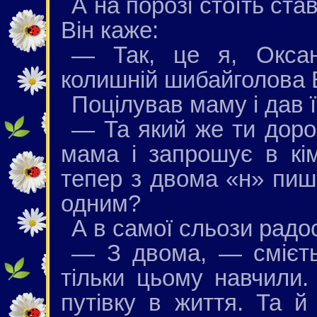
А на порозі стоїть став
Він каже:
— Так, це я, Оксан
колишній шибайголова 
Поцілував маму і дав ї
— Та який же ти доро
мама і запрошує в кі
тепер з двома «н» пи
одним?
А в самої сльози радос
— З двома, — смієть
тільки цьому навчили.
путівку в життя. Та й