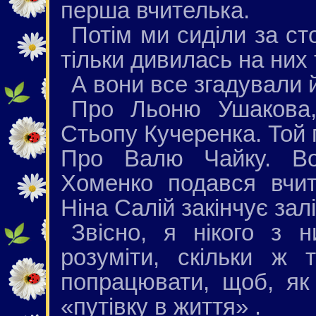
перша вчителька.
Потім ми сиділи за ст
тільки дивилась на них 
А вони все згадували й
Про Льоню Ушакова,
Стьопу Кучеренка. Той 
Про Валю Чайку. Во
Хоменко подався вчит
Ніна Салій закінчує залі
Звісно, я нікого з 
розуміти, скільки ж
попрацювати, щоб, як
«путівку в життя» .