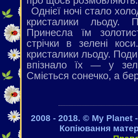
про щось розмовляють.
Однієї ночі стало холо
кристалики льоду. 
Принесла їм золотис
стрічки в зелені кос
кристалики льоду. Поди
впізнало їх — у зеле
Сміється сонечко, а бе
2008 - 2018. © My Planet 
Копіювання матер