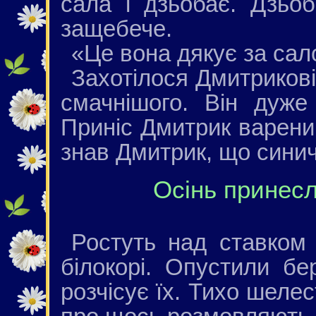
сала і дзьобає. Дзьо
защебече.
«Це вона дякує за сал
Захотілося Дмитрикові
смачнішого. Він дуж
Приніс Дмитрик вареник
знав Дмитрик, що синич
Осінь принесл
Ростуть над ставком д
білокорі. Опустили бер
розчісує їх. Тихо шеле