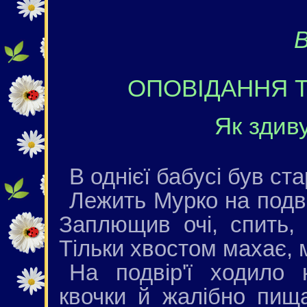
В
ОПОВІДАННЯ ТА
Як здив
В однієї бабусі був ст
Лежить Мурко на подвір
Заплющив очi, спить,
Тiльки хвостом махає, 
На подвір'ї ходило 
квочки й жалібно пищ