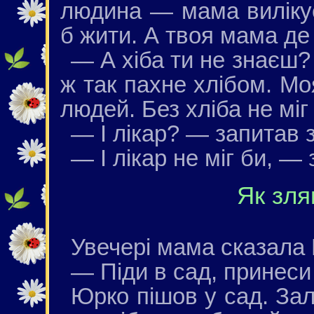
людина — мама вилікує
б жити. А твоя мама д
— А хіба ти не знаєш
ж так пахне хлібом. М
людей. Без хліба не міг
— І лікар? — запитав 
— І лікар не міг би, — 
Як зл
Увечері мама сказала 
— Піди в сад, принеси
Юрко пішов у сад. Зал