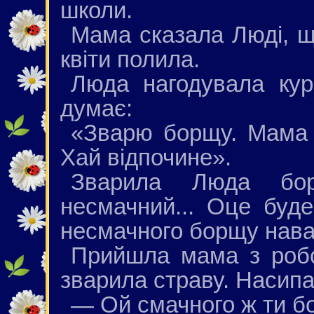
школи.
Мама сказала Люді, щ
квіти полила.
Люда нагодувала кур
думає:
«Зварю борщу. Мама 
Хай відпочине».
Зварила Люда бор
несмачний... Оце буд
несмачного борщу нава
Прийшла мама з робо
зварила страву. Насипал
— Ой смачного ж ти бо