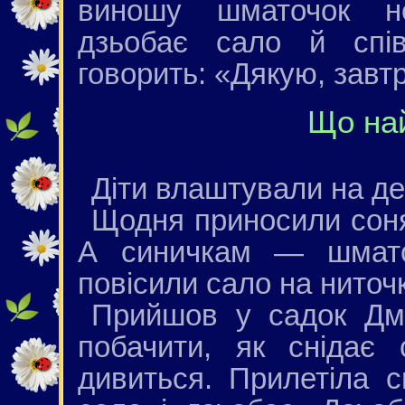
виношу шматочок не
дзьобає сало й спів
говорить: «Дякую, завт
Що на
Діти влаштували на де
Щодня приносили сон
А синичкам — шматоч
повісили сало на ниточк
Прийшов у садок Дми
побачити, як снідає 
дивиться. Прилетіла с