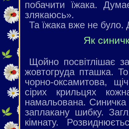
побачити їжака. Дум
злякаюсь».
Та їжака вже не було. 
Як синич
Щойно посвітлішає за
жовтогруда пташка. Т
чорно-оксамитова, щіч
сірих крильцях кожн
намальована. Синичка 
заплакану шибку. Заг
кімнату. Розвиднюєть