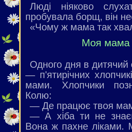
Люді ніяково слух
пробувала борщ, він н
«Чому ж мама так хва
Моя мама 
Одного дня в дитячий 
— п'ятирічних хлопчик
мами. Хлопчики позн
Колю:
— Де працює твоя ма
— А хіба ти не зна
Вона ж пахне ліками. 