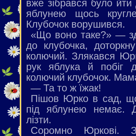
вже зібрався було йти
яблунею щось кругле
Клубочок ворушився.
«Що воно таке?» — з
до клубочка, доторкн
колючий. Злякався Юрк
рук яблука й побіг 
колючий клубочок. Мама
— Та то ж їжак!
Пішов Юрко в сад, що
під яблунею немає. 
лізти.
Соромно Юркові. 