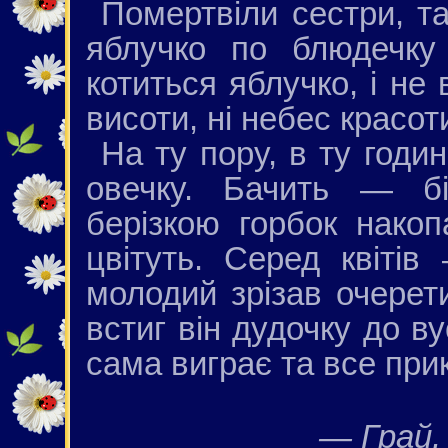
Помертвіли сестри, т
яблучко по блюдечку
котиться яблучко, і не в
висоти, ні небес красот
На ту пору, в ту годи
овечку. Бачить — бі
берізкою горбок накоп
цвітуть. Серед квіті
молодий зрізав очерет
встиг він дудочку до в
сама виграє та все при
— Грай, 