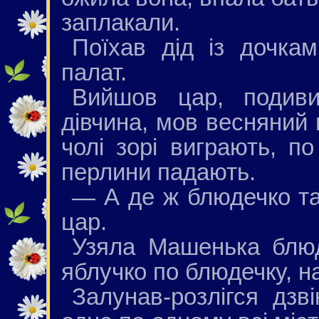
заплакали.
Поїхав дід із дочка
палат.
Вийшов цар, подиви
дівчина, мов весняний 
чолі зорі виграють, п
перлини падають.
— А де ж блюдечко т
цар.
Узяла Машенька блюд
яблучко по блюдечку, н
Залунав-розлігся дзв