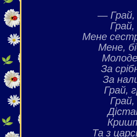
— Грай, 
Грай,
Мене сестр
Мене, бі
Молоде
За сріб
За нал
Грай, г
Грай,
Діста
Кришт
Та з царс