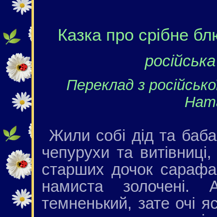
Казка про срібне бл
російська
Переклад з російськ
Ната
Жили собі дід та баба,
чепурухи та витівниці,
старших дочок сарафан
намиста золочені.
темненький, зате очі я