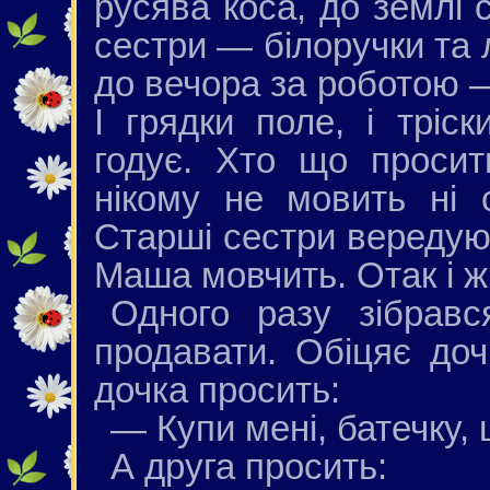
русява коса, до землі с
сестри — білоручки та 
до вечора за роботою — і
І грядки поле, і тріск
годує. Хто що проси
нікому не мовить ні 
Старші сестри вередуют
Маша мовчить. Отак і ж
Одного разу зібравс
продавати. Обіцяє доч
дочка просить:
— Купи мені, батечку,
А друга просить: