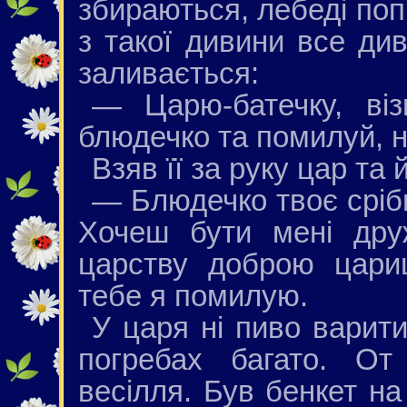
збираються, лебеді поп
з такої дивини все ди
заливається:
— Царю-батечку, віз
блюдечко та помилуй, н
Взяв її за руку цар та 
— Блюдечко твоє срібн
Хочеш бути мені дру
царству доброю цари
тебе я помилую.
У царя ні пиво варити
погребах багато. От
весілля. Був бенкет на