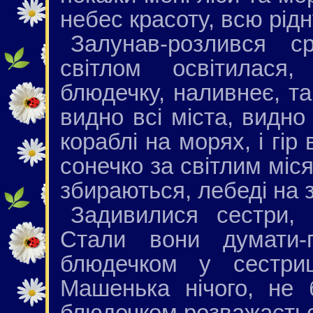
небес красоту, всю рідн
Залунав-розлився ср
світлом освітилася
блюдечку, наливнеє, та
видно всі міста, видно 
кораблі на морях, і гір 
сонечко за світлим міся
збираються, лебеді на з
Задивилися сестри, 
Стали вони думати-
блюдечком у сестри
Машенька нічого, не 
блюдечком розважаєть