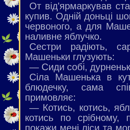
От від'ярмаркував ста
купив. Одній доньці шо
червоного, а для Маш
наливне яблучко.
Сестри радіють, с
Машеньки глузують:
— Сиди собі, дурненька
Сіла Машенька в кут
блюдечку, сама сп
примовляє:
— Котись, котись, ябл
котись по срібному, 
покажи мені ліси та мор