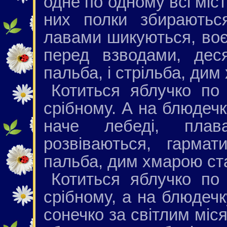
одне по одному всі міст
них полки збираютьс
лавами шикуються, воє
перед взводами, дес
пальба, і стрільба, дим
Котиться яблучко по
срібному. А на блюдечк
наче лебеді, пла
розвіваються, гармат
пальба, дим хмарою ста
Котиться яблучко по
срібному, а на блюдечк
сонечко за світлим міся