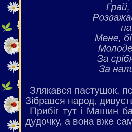
Грай,
Розважа
па
Мене, бі
Молоде
За сріб
За нал
Злякався пастушок, по
Зібрався народ, дивуєт
Прибіг тут і Машин ба
дудочку, а вона вже сам