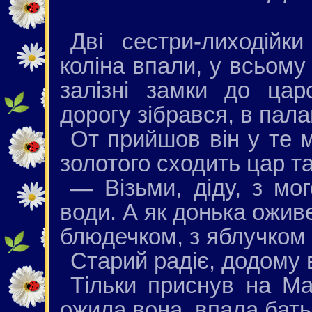
Дві сестри-лиходійки
коліна впали, у всьому
залізні замки до цар
дорогу зібрався, в пал
От прийшов він у те мі
золотого сходить цар т
— Візьми, діду, з мо
води. А як донька оживе
блюдечком, з яблучком 
Старий радіє, додому 
Тільки приснув на М
ожила вона, впала батьк