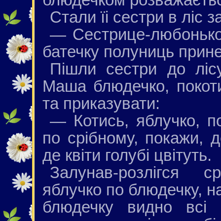
Стали їi сестри в ліс 
— Сестрице-любонько,
батечку полуниць прин
Пішли сестри до ліс
Маша блюдечко, покоти
та приказувати:
— Котись, яблучко, п
по срібному, покажи, д
де квіти голубі цвітуть.
Залунав-розлігся с
яблучко по блюдечку, на
блюдечку видно всі 