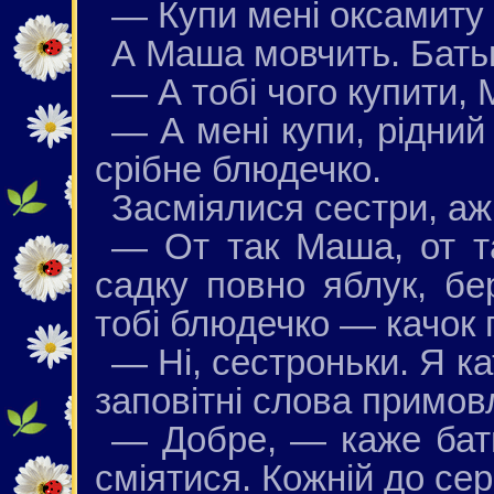
— Купи мені оксамиту 
А Маша мовчить. Батько
— А тобі чого купити,
— А мені купи, рідний
срібне блюдечко.
Засміялися сестри, аж
— От так Маша, от т
садку повно яблук, бе
тобі блюдечко — качок 
— Ні, сестроньки. Я к
заповітні слова примов
— Добре, — каже бать
сміятися. Кожній до се