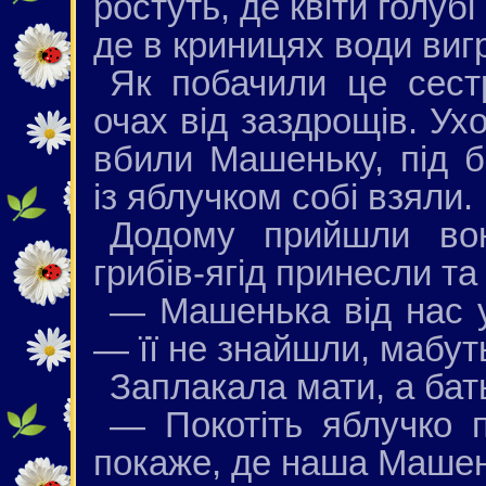
ростуть, де квіти голубі
де в криницях води вигр
Як побачили це сест
очах від заздрощів. Ух
вбили Машеньку, під б
із яблучком собі взяли.
Додому прийшли вон
грибів-ягід принесли та
— Машенька від нас у
— її не знайшли, мабуть,
Заплакала мати, а бат
— Покотіть яблучко 
покаже, де наша Машен