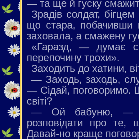
— та ще й гуску смажит
Зрадів солдат, бігцем
що стара, побачивши й
заховала, а смажену гус
«Гаразд, — думає с
перепочину трохи».
Заходить до хатини, ві
— Заходь, заходь, сл
— Сідай, поговоримо. 
світі?
— Ой бабуню, — в
розповідати про те, 
Давай-но краще поговор