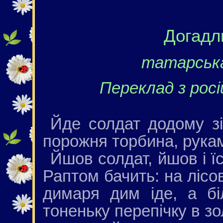
Догадл
татарська
Переклад з росі
Йде солдат додому з
порожня торбина, рукам
Йшов солдат, йшов і їст
Раптом бачить: на лісов
димаря дим іде, а бі
тоненьку перепічку в зо