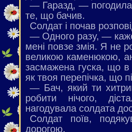
— Гаразд, — погодила
те, що бачив.
Солдат і почав розпові
— Одного разу, — каже
мені повзе змія. Я не р
великою каменюкою, ан
засмажена гуска, що в 
як твоя перепічка, що 
— Бач, який ти хитри
робити нічого, діст
нагодувала солдата дос
Солдат поїв, подяку
дорогою.