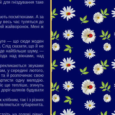
і для гніздування таке
ають посмітюхами. А за
у весь час туляться до
тий жайворонок. Мені ж
друге — що сюди жоден
. Слід сказати, що й не
, де найбільше шуму, —
ізда над вікнами, над
ерекликаються звуками
там, у середині лютого,
 та й розпочинає свою
артисти одну мелодію.
іє ще тепліше, згинуть
х доріг-шляхів будувати
хлібним, так і з різних
оявляються чубаренята.
тоїть на голові рівно,