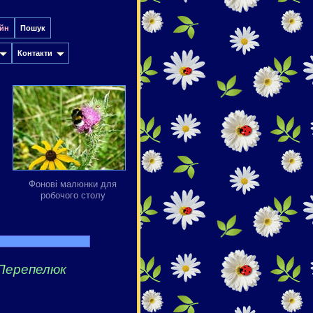
йн
Пошук
Контакти
Фонові малюнки для
робочого столу
Перепелюк