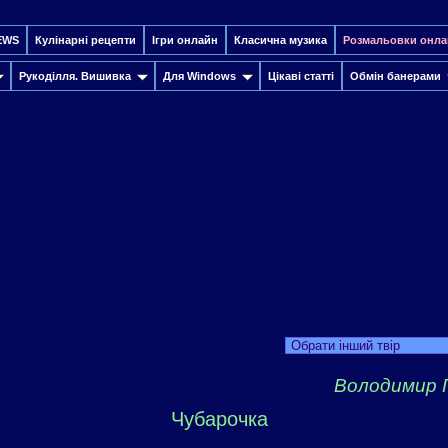
EWS
Кулінарні рецепти
Ігри онлайн
Класична музика
Розмальовки онла
Рукоділля. Вишивка
Для Windows
Цікаві статті
Обмін банерами
Обрати інший твір
Володимир 
Чубарочка