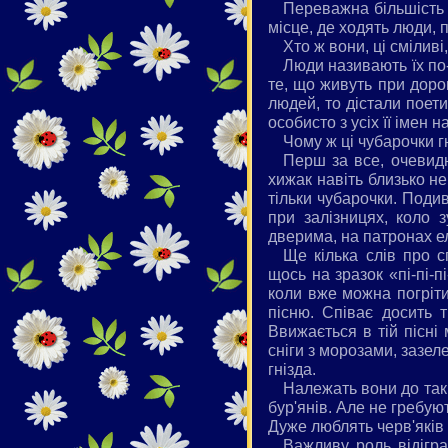
Переважна більшість 
місце, де ходять люди, 
Хто ж вони, ці сміливі
Люди називають їх по-
те, що живуть при доро
людей, то дістали поет
особисто з усіх її імен
Чому ж ці чубарочки г
Перш за все, очевидн
хижак навіть близько не
тільки чубарочки. Поди
при залізницях, коло з
дверима, на патронах е
Ще кілька слів про 
щось на зразок «пі-пі-п
коли вже можна погріти
пісню. Співає досить 
Ввижається в тій пісні
сніги з морозами, зазел
гнізда.
Належать вони до так 
бур'янів. Але не гребую
Дуже люблять черв'яків 
Важливу роль відігра