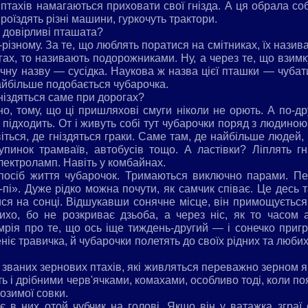
птахів намагаються приховати свої гнізда. А ця обрала соб
проїздять різні машини, гуркочуть трактори.
, довірливі пташата?
різному. За те, що люблять поратися на смітниках, їх назив
гах, то називають подорожниками. Ну, а через те, що взимк
ичну назву — сусідка. Наукова ж назва цієї пташки — чуба
 найбільше подобається чубарочка.
ніздяться саме при дорогах?
о, тому, що ці пришляхові смуги ніколи не орють. А по-
 підходить. От і живуть собі тут чубарочки поряд з людиною
віться, де гніздяться граки. Саме там, де найбільше людей
упинок трамваїв, автобусів тощо. А ластівки? Ліплять гн
лектроламп. Навіть у комбайнах.
спосіб життя чубарочок. Тримаються виключно парами. П
і-пі». Дуже рідко можна почути, як самчик співає. Це десь 
ся на сонці. Відшукавши сонячне місце, він примощується
тихо, бо не розкриває дзьоба, а через ніс, як то часом 
 мрія про те, що ось іще тиждень-другий — і сонечко пригр
еніє травичка, й чубарочки полетять до своїх рідних та люби
званих зернових птахів, які живляться переважно зерном як 
ть і дрібними черв'ячками, комахами, особливо тоді, коли п
озимої совки.
є в них отой чубчик на голові. Якщо він у ватажка зграї с