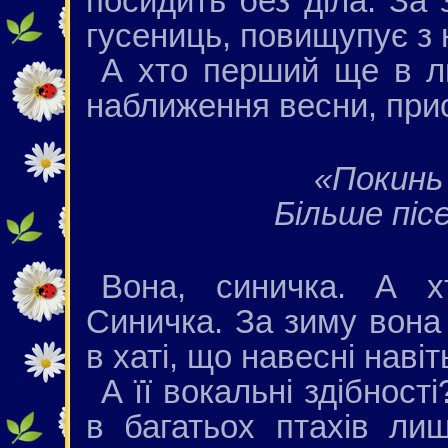
посидить без діла. За
гусениць, повищупує з 
А хто перший ще в л
наближення весни, при
«Покинь 
Більше піс
Вона, синичка. А 
Синичка. За зиму вона
в хаті, що навесні навіт
А її вокальні здібност
в багатьох птахів ли