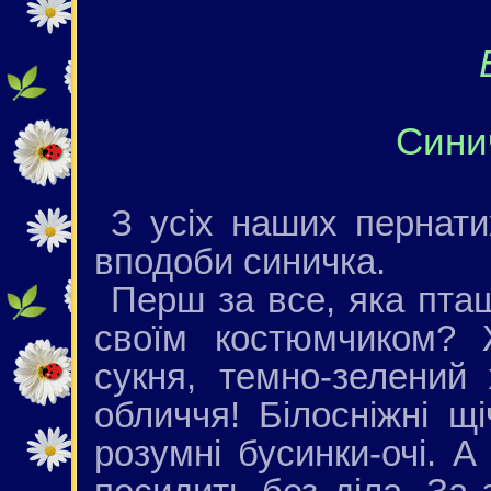
Сини
З усіх наших пернати
вподоби синичка.
Перш за все, яка пта
своїм костюмчиком? 
сукня, темно-зелений
обличчя! Білосніжні щі
розумні бусинки-очі. А