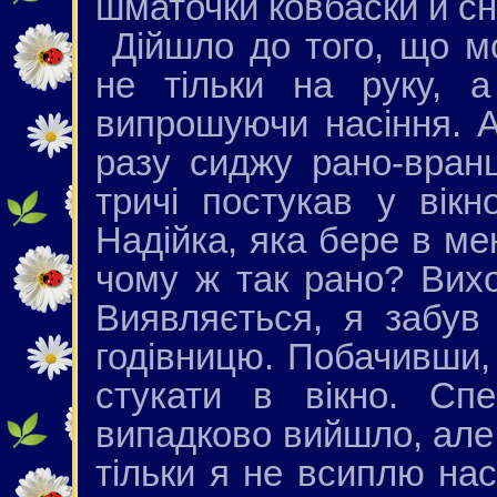
шматочки ковбаски й сн
Дійшло до того, що м
не тільки на руку, 
випрошуючи насіння. 
разу сиджу рано-вран
тричі постукав у вік
Надійка, яка бере в ме
чому ж так рано? Вих
Виявляється, я забув
годівницю. Побачивши,
стукати в вікно. Сп
випадково вийшло, але 
тільки я не всиплю нас