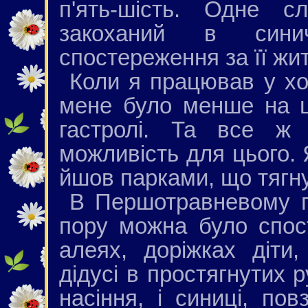
п'ять-шість. Одне 
закоханий в син
спостереження за її жи
Коли я працював у хор
мене було менше на ц
гастролі. Та все ж 
можливість для цього. Я
йшов парками, що тягн
В Першотравневому п
пору можна було спос
алеях, доріжках діти,
дідусі в простягнутих
насіння, і синиці, пов