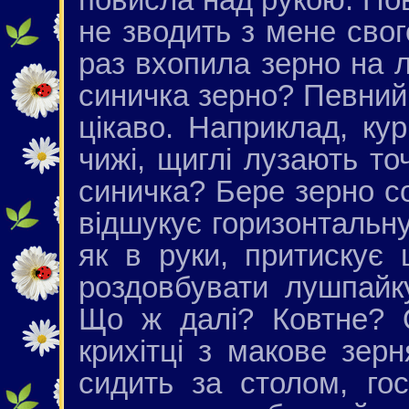
не зводить з мене сво
раз вхопила зерно на ль
синичка зерно? Певний,
цікаво. Наприклад, кур
чижі, щиглі лузають то
синичка? Бере зерно с
відшукує горизонтальну 
як в руки, притискує 
роздовбувати лушпайк
Що ж далі? Ковтне? 
крихітці з макове зерн
сидить за столом, го