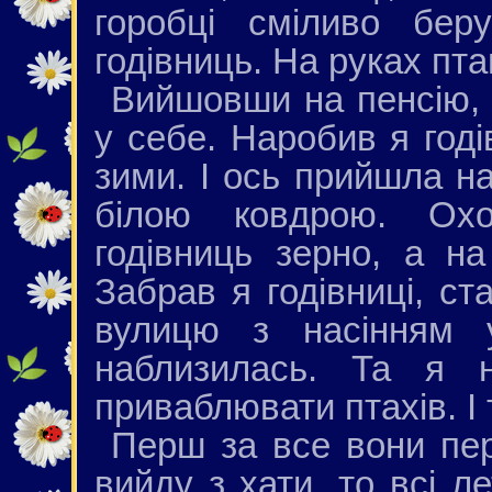
горобці сміливо бер
годівниць. На руках пта
Вийшовши на пенсію, 
у себе. Наробив я годі
зими. І ось прийшла н
білою ковдрою. Ох
годівниць зерно, а н
Забрав я годівниці, ст
вулицю з насінням 
наблизилась. Та я н
приваблювати птахів. І 
Перш за все вони пе
вийду з хати, то всі л