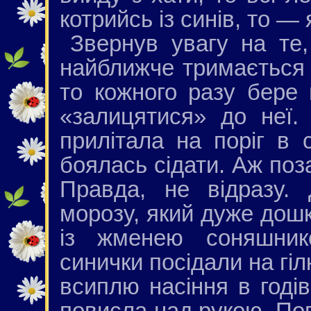
котрийсь із синів, то — 
Звернув увагу на те
найближче тримається 
то кожного разу бере
«залицятися» до неї.
прилітала на поріг в 
боялась сідати. Аж поза
Правда, не відразу.
морозу, який дуже дош
із жменею соняшнико
синички посідали на гіл
всиплю насіння в годі
повисла над рукою. Пов