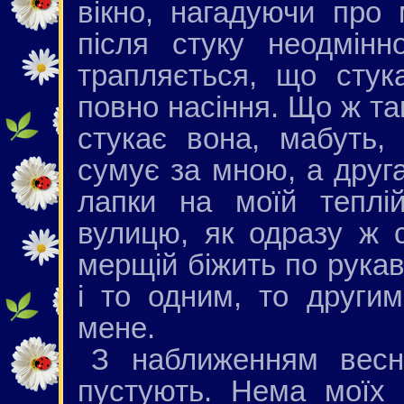
вікно, нагадуючи про 
після стуку неодмінн
трапляється, що стука
повно насіння. Що ж так
стукає вона, мабуть
сумує за мною, а друга
лапки на моїй теплі
вулицю, як одразу ж 
мерщій біжить по рукаві
і то одним, то други
мене.
З наближенням весни
пустують. Нема моїх