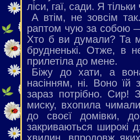
ліси, гаї, сади. Я тільки 
А втім, не зовсім та
раптом чую за собою —
Хто б ви думали? Та м
брудненькі. Отже, в н
прилетіла до мене.
Біжу до хати, а во
насінням, ні. Воно їй 
зараз потрібно. Сир!
миску, вхопила чимал
до своєї домівки, д
закриваються широкі д
хвилин, впродовж яких