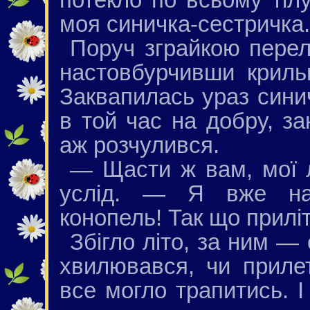
моя синичка-сестричка.
Поруч зграйкою переліт
настовбурчивши криль
Заквапилась ураз сини
в той час на добру, за
аж розчулився.
— Щасти ж вам, мої л
услід. — Я вже нас
конопель! Так що прилі
Збігло літо, за ним —
хвилювався, чи приле
все могло трапитись. 