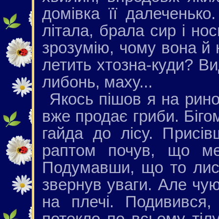
домівка її далеченько
літала, брала сир і нос
зрозумію, чому вона й 
летить хтозна-куди? Ви
либонь, маху...
Якось пішов я на рино
вже продає гриби. Біг
гайда до лісу. Присі
раптом почув, що ме
Подумавши, що то лис
звернув уваги. Але чу
на плечі. Подивився
потекло по всьому тілу