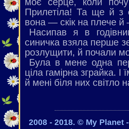
моє серце, коли почу
Прилетіла! Та ще й з 
вона — скік на плече й 
Насипав я в годівни
синичка взяла перше зе
розлущити, й почали мо
Була в мене одна пе
ціла гамірна зграйка. І 
й мені біля них світло н
2008 - 2018. © My Planet 