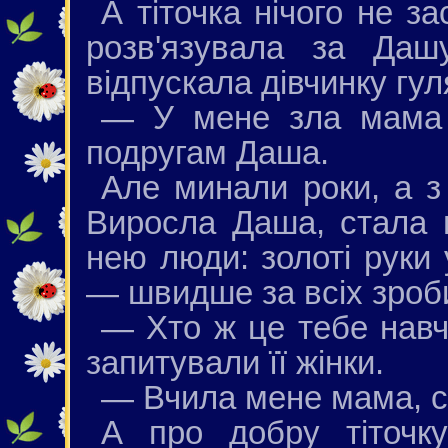
А тіточка нічого не з
розв'язувала за Даш
відпускала дівчинку гул
— У мене зла мама і
подругам Даша.
Але минали роки, а з
Виросла Даша, стала 
нею люди: золоті руки 
— швидше за всіх зроб
— Хто ж це тебе нав
запитували її жінки.
— Вчила мене мама, с
А про добру тіточк