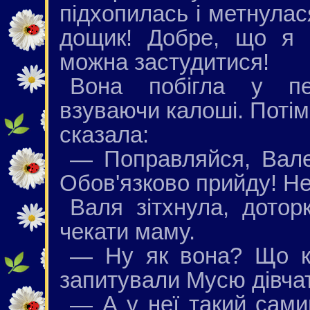
підхопилась і метнулас
дощик! Добре, що я 
можна застудитися!
Вона побігла у пер
взуваючи калоші. Потім
сказала:
— Поправляйся, Вале
Обов'язково прийду! Не
Валя зітхнула, дотор
чекати маму.
— Ну як вона? Що к
запитували Мусю дівчат
— А у неї такий сами