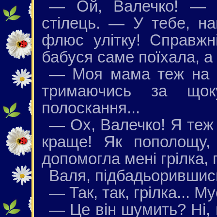
— Ой, Валечко! — с
стілець. — У тебе, н
флюс улітку! Справжні
бабуся саме поїхала, а 
— Моя мама теж на р
тримаючись за що
полоскання...
— Ох, Валечко! Я теж 
краще! Як пополощу,
допомогла мені грілка, 
Валя, підбадьорившис
— Так, так, грілка... Му
— Це він шумить? Ні,