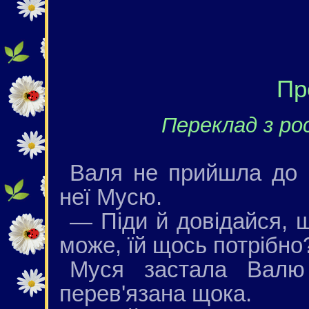
Пр
Переклад з рос
Валя не прийшла до 
неї Мусю.
— Піди й довідайся, 
може, їй щось потрібно
Муся застала Валю
перев'язана щока.