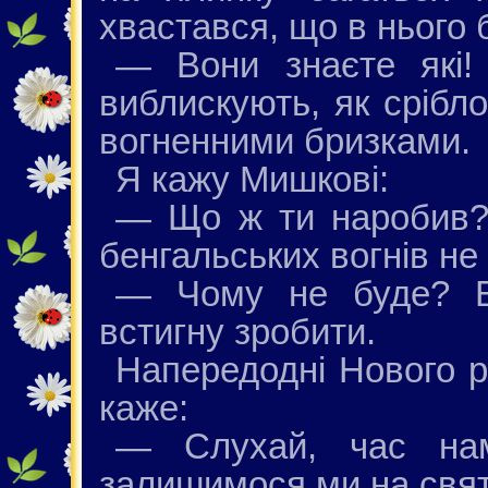
хвастався, що в нього б
— Вони знаєте які
виблискують, як срібло
вогненними бризками.
Я кажу Мишкові:
— Що ж ти наробив? 
бенгальських вогнів не
— Чому не буде? Б
встигну зробити.
Напередодні Нового р
каже:
— Слухай, час нам
залишимося ми на свят