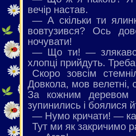
вечір настав.
— А скільки ти ялин
вовтузився? Ось дов
ночувати!
— Що ти! — злякавс
хлопці прийдуть. Треба
Скоро зовсім стемні
Довкола, мов велетні, 
За кожним деревом 
зупинились і боялися й
— Нумо кричати! — к
Тут ми як закричимо р