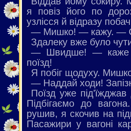
Віддав йому сокиру. 
я повіз його по доро
узлісся й відразу поба
— Мишко! — кажу. — 
Здалеку вже було чути
— Швидше! — каже 
поїзд!
Я побіг щодуху. Мишко
— Наддай ходи! Запіз
Поїзд уже під'їжджав 
Підбігаємо до вагона
рушив, я скочив на під
Пасажири у вагоні ка