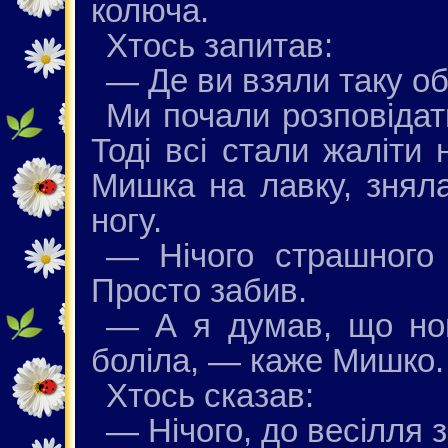
колюча.
Хтось запитав:
— Де ви взяли таку о
Ми почали розповідати
Тоді всі стали жаліти
Мишка на лавку, зняла
ногу.
— Нічого страшного
Просто забив.
— А я думав, що ног
боліла, — каже Мишко.
Хтось сказав:
— Нічого, до весілля 