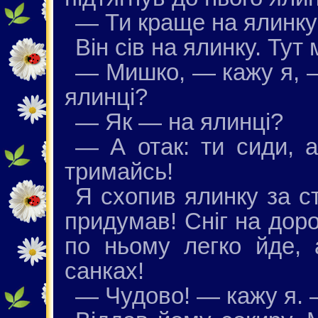
— Ти краще на ялинку
Він сів на ялинку. Тут
— Мишко, — кажу я, —
ялинці?
— Як — на ялинці?
— А отак: ти сиди, а
тримайсь!
Я схопив ялинку за ст
придумав! Сніг на доро
по ньому легко йде,
санках!
— Чудово! — кажу я. 