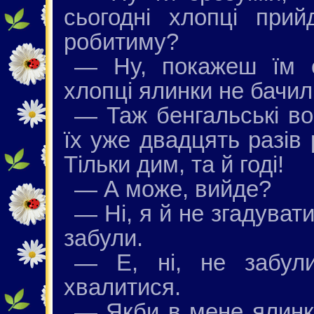
сьогодні хлопці при
робитиму?
— Ну, покажеш їм св
хлопці ялинки не бачи
— Таж бенгальські вог
їх уже двадцять разів
Тільки дим, та й годі!
— А може, вийде?
— Ні, я й не згадуват
забули.
— Е, ні, не забул
хвалитися.
— Якби в мене ялинк