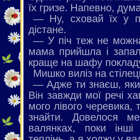
їх гризе. Напевно, дума
— Ну, сховай їх у п
дістане.
— У піч теж не можна
мама прийшла і запал
краще на шафу поклад
Мишко виліз на стілец
— Адже ти знаєш, як
Він завжди мої речі ха
мого лівого черевика, 
знайти. Довелося ме
валянках, поки інші
теплінь, а я ходжу у в