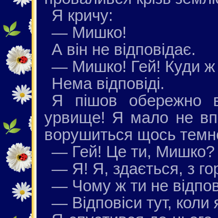
Я кричу:
— Мишко!
А він не відповідає.
— Мишко! Гей! Куди ж 
Нема відповіді.
Я пішов обережно 
урвище! Я мало не вп
ворушиться щось темн
— Гей! Це ти, Мишко?
— Я! Я, здається, з го
— Чому ж ти не відпов
— Відповіси тут, коли 