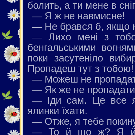
болить, а ти мене в сні
— Я ж не навмисне!
— Не брався б, якщо 
— Лихо мені з тоб
бенгальськими вогням
поки засутеніло вибир
Пропадеш тут з тобою!
— Можеш не пропадати
— Як же не пропадат
— Іди сам. Це все 
ялинки їхати.
— Отже, я тебе покин
— То й що ж? Я й 