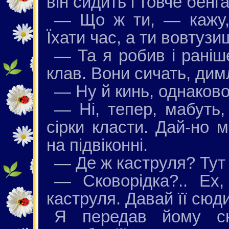
він сидить і товче бенга
— Що ж ти, — кажу,
Їхати час, а ти вовтузи
— Та я робив і раніше
клав. Вони сичать, димл
— Ну й кинь, однаково
— Ні, тепер, мабуть,
сірки класти. Дай-но 
на підвіконні.
— Де ж каструля? Тут 
— Сковорідка?.. Ех
каструля. Давай її сюди
Я передав йому ско