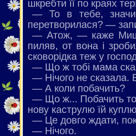
шкребти її по краях тер
— То в тебе, значит
перетворилася? — зап
— Атож, — каже Мишк
пиляв, от вона і зроби
сковорідка теж у господ
— Що ж тобі мама ск
— Нічого не сказала. 
— А коли побачить?
— Що ж... Побачить то
нову каструлю їй куплю
— Це довго ждати, по
— Нічого.