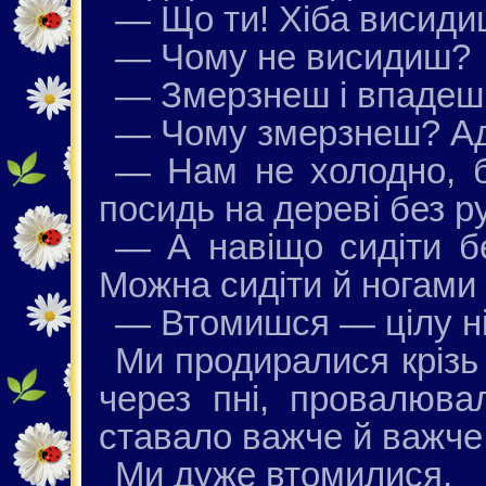
— Що ти! Хіба висиди
— Чому не висидиш?
— Змерзнеш і впадеш
— Чому змерзнеш? Ад
— Нам не холодно, б
посидь на дереві без р
— А навіщо сидіти 
Можна сидіти й ногами 
— Втомишся — цілу ніч
Ми продиралися крізь 
через пні, провалювал
ставало важче й важче
Ми дуже втомилися.