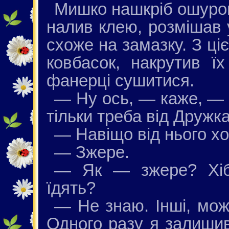
Мишко нашкріб ошурок
налив клею, розмішав 
схоже на замазку. З ці
ковбасок, накрутив їх
фанерці сушитися.
— Ну ось, — каже, — в
тільки треба від Дружк
— Навіщо від нього х
— Зжере.
— Як — зжере? Хіба
їдять?
— Не знаю. Інші, може
Одного разу я залишив