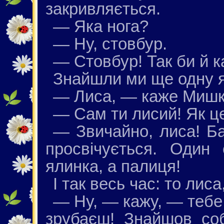
закривляється.
— Яка нога?
— Ну, стовбур.
— Стовбур! Так би й к
Знайшли ми ще одну я
— Лиса, — каже Мишк
— Сам ти лисий! Як ц
— Звичайно, лиса! Ба
просвічується. Один
ялинка, а палиця!
І так весь час: то лиса
— Ну, — кажу, — тебе
зрубаєш! Знайшов соб