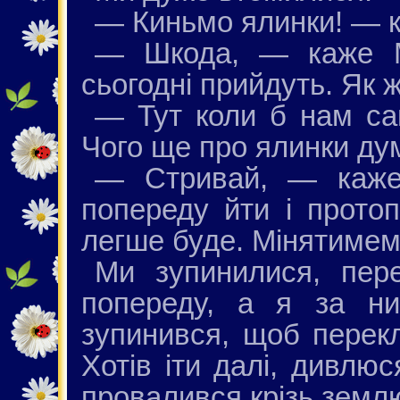
— Киньмо ялинки! — к
— Шкода, — каже М
сьогодні прийдуть. Як 
— Тут коли б нам са
Чого ще про ялинки ду
— Стривай, — каже
попереду йти і протоп
легше буде. Мінятимемо
Ми зупинилися, пер
попереду, а я за ни
зупинився, щоб перекл
Хотів іти далі, дивлю
провалився крізь земл