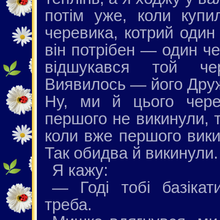
потім уже, коли купи
черевика, котрий один
він потрібен — один че
відшукався той чер
Виявилось — його Дружо
Ну, ми й цього чере
першого не викинули, т
коли вже першого вики
Так обидва й викинули.
Я кажу:
— Годі тобі базікат
треба.