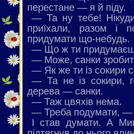
перестане — я й піду.
— Та ну тебе! Нікуди
приїхали, разом і п
придумати що-небудь.
— Що ж ти придумає
— Може, санки зробит
— Як же ти із сокири 
— Та не із сокири, г
дерева — санки.
— Таж цвяхів нема.
— Треба подумати, — 
І став думати. А Ми
підтягнув до нього ялин