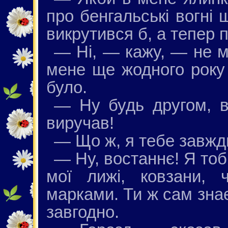
про бенгальські вогні 
викрутився б, а тепер 
— Нi, — кажу, — не м
мене ще жодного року 
було.
— Ну будь другом, в
виручав!
— Що ж, я тебе завжд
— Ну, востаннє! Я тоб
мої лижі, ковзани, 
марками. Ти ж сам зна
завгодно.