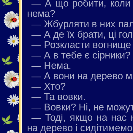
— А що робити, коли 
нема?
— Жбурляти в них пал
— А де їх брати, ці г
— Розкласти вогнище 
— А в тебе є сірники?
— Нема.
— А вони на дерево м
— Хто?
— Та вовки.
— Вовки? Ні, не можут
— Тоді, якщо на нас 
на дерево і сидітимемо