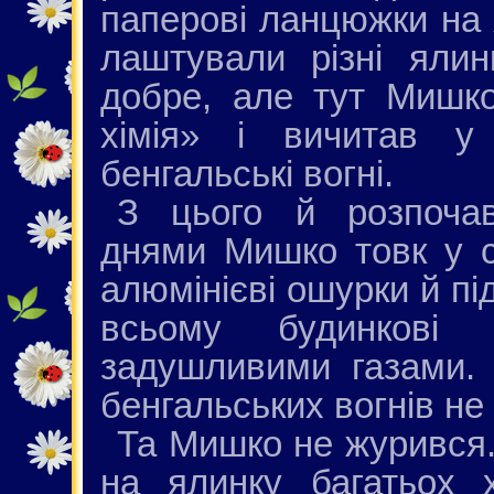
паперові ланцюжки на 
лаштували різні ялин
добре, але тут Мишко
хімія» і вичитав у
бенгальські вогні.
З цього й розпочав
днями Мишко товк у ст
алюмінієві ошурки й п
всьому будинкові
задушливими газами. 
бенгальських вогнів не
Та Мишко не журився.
на ялинку багатьох 