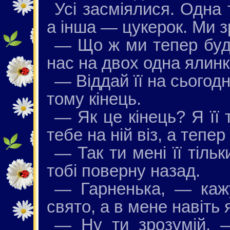
Усі засміялися. Одна 
а інша — цукерок. Ми з
— Що ж ми тепер буд
нас на двох одна ялинк
— Віддай її на сьогод
тому кінець.
— Як це кінець? Я її 
тебе на ній віз, а теп
— Так ти мені її тільк
тобі поверну назад.
— Гарненька, — кажу
свято, а в мене навіть 
— Ну ти зрозумій,