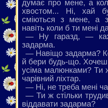
думає про мене, а кол
хвостом... Ні, хай 
сміються з мене, а 
навіть коли б ти мені д
— Ну гаразд, — ка
задарма.
— Навіщо задарма? Ко
й бери будь-що. Хочеш,
усіма малюнками? Ти ж
чарівний ліхтар.
— Ні, не треба мені ча
— Ти ж стільки труди
віддавати задарма?