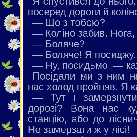
Я спустився до нього
посеред дороги й колін
— Що з тобою?
— Коліно забив. Нога,
— Боляче?
— Боляче! Я посиджу.
— Ну, посидьмо, — ка
Посідали ми з ним на
нас холод пройняв. Я к
— Тут і замерзнут
дорозі? Вона нас ку
станцію, або до лісни
Не замерзати ж у лісі!