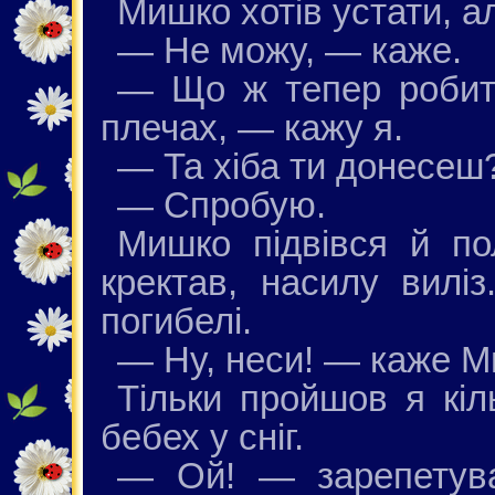
Мишко хотів устати, ал
— Не можу, — каже.
— Що ж тепер робит
плечах, — кажу я.
— Та хіба ти донесеш
— Спробую.
Мишко підвівся й пол
кректав, насилу виліз
погибелі.
— Ну, неси! — каже М
Тільки пройшов я кіл
бебех у сніг.
— Ой! — зарепетув