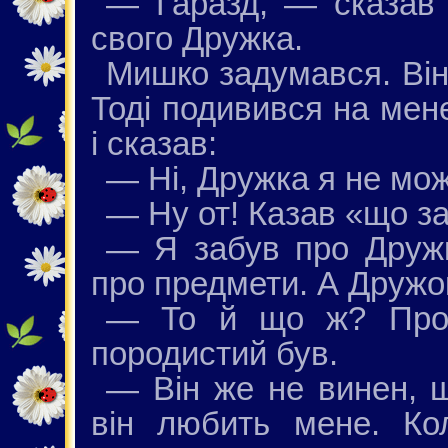
— Гаразд, — сказав 
свого Дружка.
Мишко задумався. Він
Тоді подивився на мен
і сказав:
— Ні, Дружка я не мож
— Ну от! Казав «що за
— Я забув про Дружка
про предмети. А Дружок
— То й що ж? Прос
породистий був.
— Він же не винен, щ
він любить мене. Ко