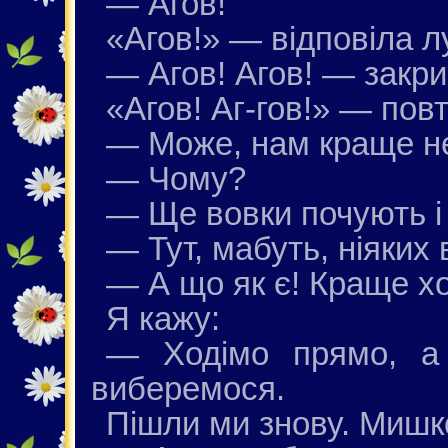
— Агов!
«Агов!» — відповіла л
— Агов! Агов! — закр
«Агов! Аг-гов!» — пов
— Може, нам краще н
— Чому?
— Ще вовки почують і
— Тут, мабуть, ніяких 
— А що як є! Краще х
Я кажу:
— Ходімо прямо, а
виберемося.
Пішли ми знову. Мишко