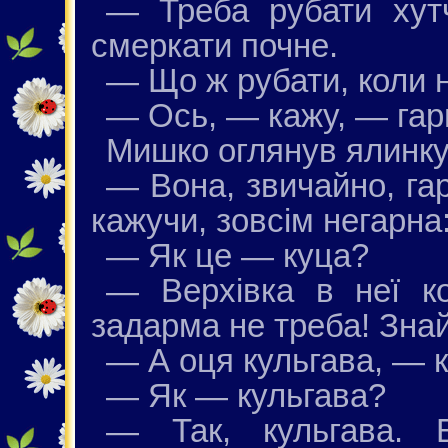
— Треба рубати хут
смеркати почне.
— Що ж рубати, коли н
— Ось, — кажу, — гар
Мишко оглянув ялинку з
— Вона, звичайно, гар
кажучи, зовсім негарна:
— Як це — куца?
— Верхівка в неї ко
задарма не треба! Зна
— А оця кульгава, — 
— Як — кульгава?
— Так, кульгава. 