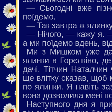
— Сьогодні вже пізн
поїдемо.
— Так завтра ж ялинк
— Нічого, — кажу я. 
а ми поїдемо вдень, ві
Ми з Мишком уже да
ялинки в Горєлкіно, д
дачі. Тітчин Наталчин
ще влітку сказав, щоб 
по ялинки. Я навіть з
вона дозволила мені пої
Наступного дня я при