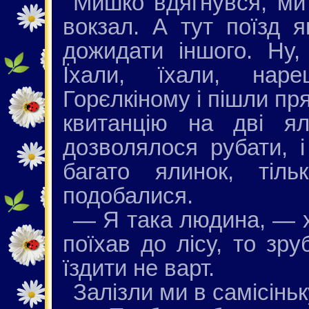
Мишко вдягнувся, ми
вокзал. А тут поїзд я
дожидати іншого. Ну, 
Їхали, їхали, нар
Горєлкіному і пішли пр
квитанцію на дві ял
дозволялося рубати, і
багато ялинок, тіл
подобалися.
— Я така людина, — х
поїхав до лісу, то зр
їздити не варт.
Залізли ми в самісінь