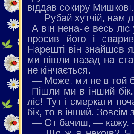
віддав сокиру Мишкові.
— Рубай хутчій, нам д
А він неначе весь ліс
просив його і свари
Нарешті він знайшов ял
ми пішли назад на ста
не кінчається.
— Може, ми не в той 
Пішли ми в інший бік
ліс! Тут і смеркати по
бік, то в інший. Зовсім
— От бачиш, — кажу, 
— Що ж я накоїв? Я 