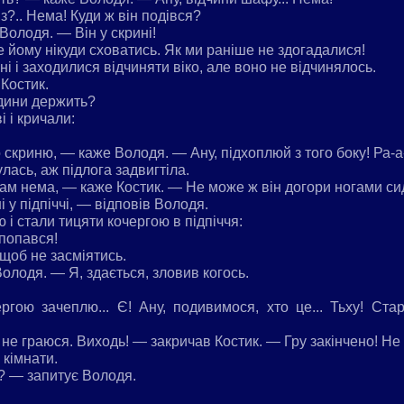
з?.. Нема! Куди ж він подівся?
олодя. — Він у скрині!
йому нікуди сховатись. Як ми раніше не здогадалися!
ні і заходилися відчиняти віко, але воно не відчинялось.
Костик.
едини держить?
і і кричали:
криню, — каже Володя. — Ану, підхоплюй з того боку! Ра-а
лась, аж підлога задвигтіла.
там нема, — каже Костик. — Не може ж він догори ногами сид
і у підпіччі, — відповів Володя.
 і стали тицяти кочергою в підпіччя:
попався!
щоб не засміятись.
лодя. — Я, здається, зловив когось.
ргою зачеплю... Є! Ану, подивимося, хто це... Тьху! Стар
не граюся. Виходь! — закричав Костик. — Гру закінчено! Не х
кімнати.
? — запитує Володя.