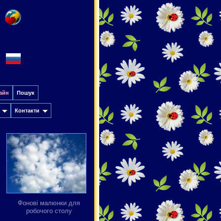
айн
Пошук
Контакти
Фонові малюнки для
робочого столу