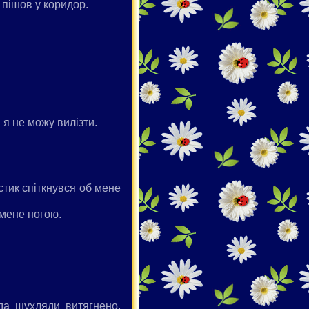
 пішов у коридор.
 я не можу вилізти.
стик спіткнувся об мене
 мене ногою.
ода шухляди витягнено,