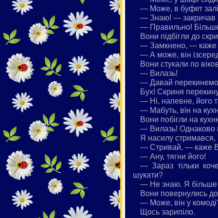
— Може, в буфет залі
— Знаю! — закричав В
— Правильно! Більше 
Вони підбігли до скри
— Замкнено, — каже 
— А може, він ізсер
Вони стукали по віков
— Вилазь!
— Давай перекинемо с
Бух! Скриня перекину
— Ні, напевне, його 
— Мабуть, він на кухн
Вони побігли на кухню
— Вилазь! Однаково 
Я насилу стримався, 
— Стривай, — каже Во
— Ану, тягни його!
— Зараз тільки коче
шукати?
— Не знаю. Я більше 
Вони повернулись до 
— Може, він у комоді
Щось зарипіло.