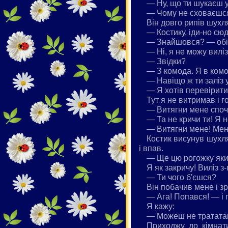
— Ну, що ти шукаєш у
— Чому не сховаєшся
Він довго рипів шухл
— Костику, іди-но сюд
— Знайшовся? — обіз
— Ні, я не можу виліз
— Звідки?
— З комода. Я в комо
— Навіщо ж ти заліз 
— Я хотів перевірити
Тут я не витримав і г
— Витягни мене споч
— Та не кричи ти! Я н
— Витягни мене! Мені
Костик висунув шухля
і впав.
— Ще цю рогожку який
Я як закричу! Виліз з-
— Ти чого б'єшся?
Він побачив мене і зр
— Ага! Попався! — і 
Я кажу:
— Можеш не трататака
Приходжу до кімнати