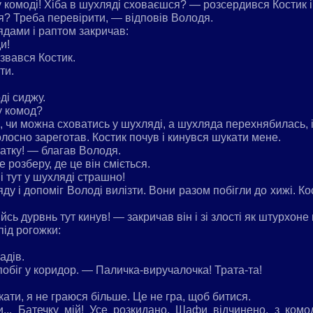
 комоді! Хіба в шухляді сховаєшся? — розсердився Костик і
? Треба перевірити, — відповів Володя.
ядами і раптом закричав:
и!
вався Костик.
ти.
ді сиджу.
у комод?
, чи можна сховатись у шухляді, а шухляда перехнябилась, і
олосно зареготав. Костик почув і кинувся шукати мене.
атку! — благав Володя.
е розберу, де це він сміється.
 тут у шухляді страшно!
ду і допоміг Володі вилізти. Вони разом побігли до хижі. Ко
сь дурвнь тут кинув! — закричав він і зі злості як штурхоне
під рогожки:
адів.
побіг у коридор. — Паличка-виручалочка! Трата-та!
ти, я не граюся більше. Це не гра, щоб битися.
... Батечку мій! Усе розкидано. Шафи відчинено, з ком