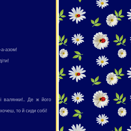
-а-азом!
іти!
і валянки!.. Де ж його
очеш, то й сиди собі!