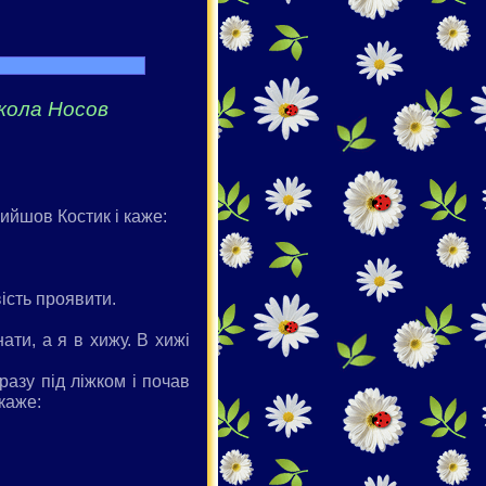
кола Носов
ийшов Костик і каже:
ість проявити.
ати, а я в хижу. В хижі
азу під ліжком і почав
каже: