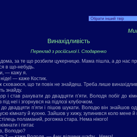
Обрати інший твір
Ми
Винахідливість
Переклад з російської І. Сподаренко
дома, за те що розбили цукерницю. Мама пішла, а до нас пр
я в що-небудь.
, — кажу я.
я ніде! — каже Костик.
 сховаюся, що ти повік не знайдеш. Треба лише винахідлив
ть знайду.
ор і став рахувати до двадцяти п'яти. Володя побіг до кімн
 під неї і згорнувся на підлозі клубочком.
до двадцяти п'яти і пішов шукати. Володю він знайшов одр
сю кімнату й кухню. Зайшов у хижу, зупинився коло мене й 
 стілець поламаний, рогожка стара. Нема нікого!
кімнати і питає
ив, Володю?
ть? — каже Володя. — Ану, відчини шафу... Нема!