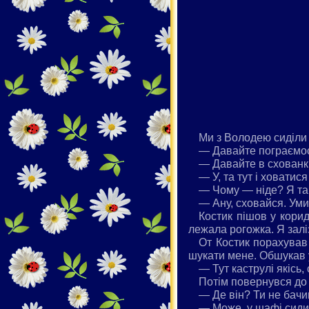
Ми з Володею сиділи 
— Давайте пограємос
— Давайте в схованки
— У, та тут і ховатис
— Чому — ніде? Я так
— Ану, сховайся. Уми
Костик пішов у корид
лежала рогожка. Я заліз
От Костик порахував 
шукати мене. Обшукав у
— Тут каструлі якісь,
Потім повернувся до 
— Де він? Ти не бач
— Може, у шафі сиди