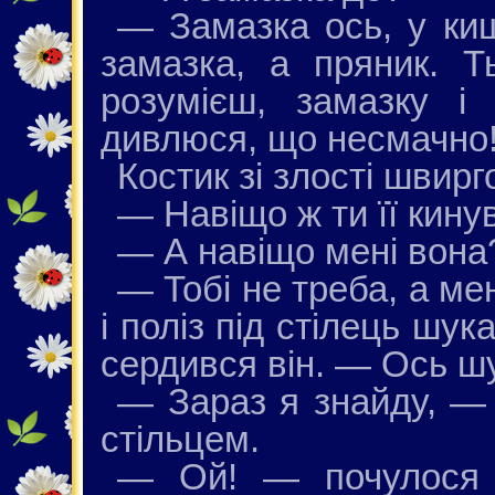
— Замазка ось, у киш
замазка, а пряник. Т
розумієш, замазку і
дивлюся, що несмачно
Костик зі злості швирг
— Навіщо ж ти її кин
— А навіщо мені вона
— Тобі не треба, а м
і поліз під стілець шу
сердився він. — Ось ш
— Зараз я знайду, — 
стільцем.
— Ой! — почулося р