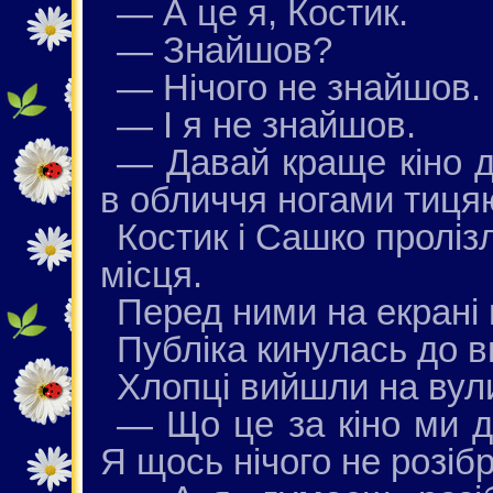
— А це я, Костик.
— Знайшов?
— Нічого не знайшов.
— І я не знайшов.
— Давай краще кіно д
в обличчя ногами тиця
Костик і Сашко пролізл
місця.
Перед ними на екрані 
Публіка кинулась до в
Хлопці вийшли на вул
— Що це за кіно ми 
Я щось нічого не розіб