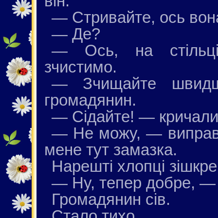
він.
— Стривайте, ось вона
— Де?
— Ось, на стільці
зчистимо.
— Зчищайте швидше
громадянин.
— Сідайте! — кричали 
— Не можу, — виправ
мене тут замазка.
Нарешті хлопці зішкре
— Ну, тепер добре, —
Громадянин сів.
Стало тихо.