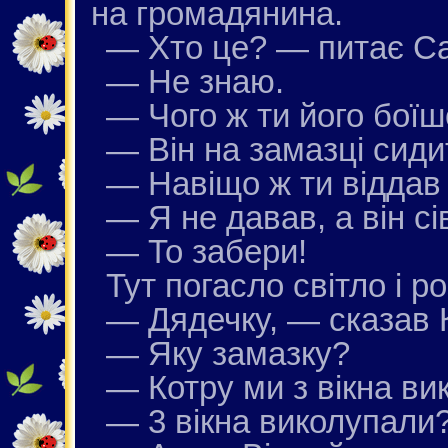
на громадянина.
— Хто це? — питає С
— Не знаю.
— Чого ж ти його бої
— Він на замазці сиди
— Навіщо ж ти віддав
— Я не давав, а він сі
— То забери!
Тут погасло світло і р
— Дядечку, — сказав К
— Яку замазку?
— Котру ми з вікна ви
— 3 вікна виколупали