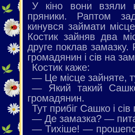
У кіно вони взяли к
пряники. Раптом зад
кинувся займати місце
Костик зайняв два мі
друге поклав замазку.
громадянин і сів на зам
Костик каже:
— Це місце зайняте, т
— Який такий Сашк
громадянин.
Тут прибіг Сашко і сів 
— Де замазка? — пит
— Тихіше! — прошепот