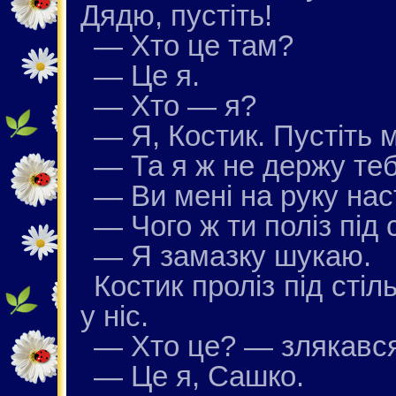
Дядю, пустіть!
— Хто це там?
— Це я.
— Хто — я?
— Я, Костик. Пустіть 
— Та я ж не держу теб
— Ви мені на руку нас
— Чого ж ти поліз під 
— Я замазку шукаю.
Костик проліз під стіл
у ніс.
— Хто це? — злякався
— Це я, Сашко.