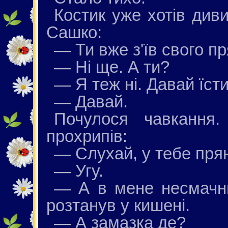
Костик уже хотів диви
Сашко:
— Ти вже з'їв свого п
— Ні ще. А ти?
— Я теж ні. Давай їсти
— Давай.
Почулося чавкання
прохрипів:
— Слухай, у тебе пря
— Угу.
— А в мене несмачни
розтанув у кишені.
— А замазка де?