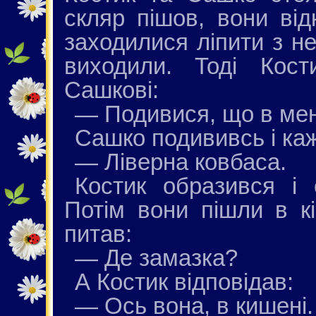
скляр пішов, вони від
заходилися ліпити з неї
виходили. Тоді Кос
Сашкові:
— Подивися, що в ме
Сашко подививсь і ка
— Ліверна ковбаса.
Костик образився і
Потім вони пішли в кі
питав:
— Де замазка?
А Костик відповідав:
— Ось вона, в кишені. Н