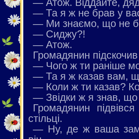
— Атож. Віддайте, дя
— Та я ж не брав у ва
— Ми знаємо, що не бр
— Сиджу?!
— Атож.
Громадянин підскочив 
— Чого ж ти раніше мо
— Та я ж казав вам, щ
— Коли ж ти казав? Ко
— Звідки ж я знав, що
Громадянин підвівся
стільці.
— Ну, де ж ваша зам