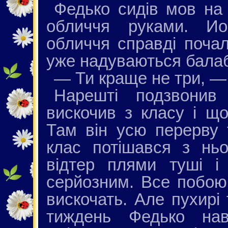
Федько сидів мов на 
обличчя руками. И
обличчя справді почал
уже надуваються бала
— Ти краще не три, —
Нарешті подзвонив
вискочив з класу і що
Там він усю перерву 
клас потішався з ньо
відтер плями туші і
серйозним. Все побоюв
вискочать. Але пухирі 
тиждень Федько нав