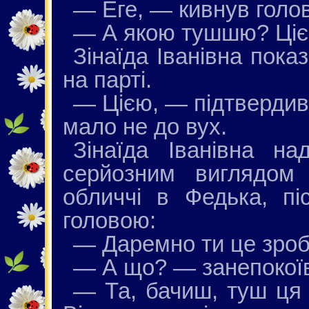
— Еге, — кивнув голо
— А якою тушшю? Ці
Зінаїда Іванівна пок
на парті.
— Цією, — підтвердив 
мало не до вух.
Зінаїда Іванівна н
серйозним виглядом
обличчі в Федька, пі
головою:
— Даремно ти це зроб
— А що? — занепокої
— Та, бачиш, туш ця х