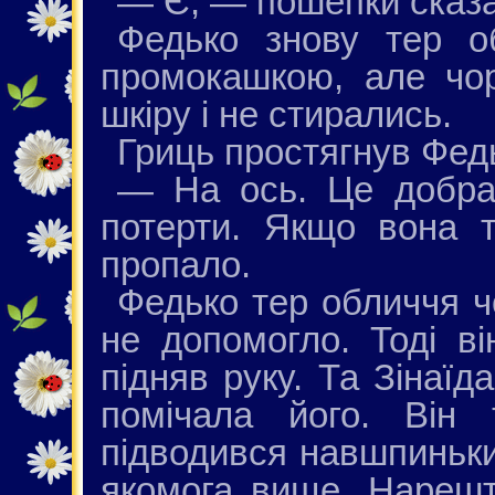
— Є, — пошепки сказа
Федько знову тер об
промокашкою, але чор
шкіру і не стирались.
Гриць простягнув Федьк
— На ось. Це добра
потерти. Якщо вона 
пропало.
Федько тер обличчя ч
не допомогло. Тоді ві
підняв руку. Та Зінаїд
помічала його. Він 
підводився навшпиньки
якомога вище. Нарешті