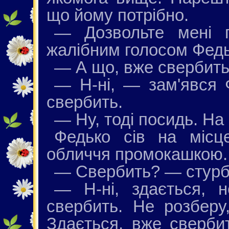
що йому потрібно.
— Дозвольте мені 
жалібним голосом Федь
— А що, вже свербить
— Н-ні, — зам'явся 
свербить.
— Ну, тоді посидь. На
Федько сів на місц
обличчя промокашкою.
— Свербить? — стурб
— Н-ні, здається, не
свербить. Не розберу
Здається, вже свербит