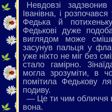
Невдовзі задзвонив
Іванівна, і розпочався
Федька й потихеньк
Федькові дуже подоб
виглядом може сміши
засунув пальця у флак
уже ніхто не міг без см
стало гамірно. 3інаї
могла зрозуміти, в ч
помітила Федькову ляп
подиву.
— Це ти чим обличчя
вона.