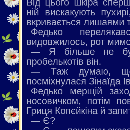
Від цього шкіра сперш
ній вискакують пухир
вкривається лишаями т
Федько переляка
видовжилось, рот мимо
— Я більше не бу
пробелькотів він.
— Таж думаю, щ
посміхнулася Зінаїда Ів
Федько мерщій захо
носовичком, потім по
Гриця Копєйкіна й запи
— Є?