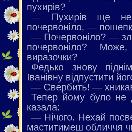
пухирів?
— Пухирів ще не
почервоніло, — пошепк
— Почервоніло? — зля
почервоніло? Може
виразочки?
Федько знову підні
Іванівну відпустити йо
— Свербить! — хникав
Тепер йому було не д
казала:
— Нічого. Нехай посв
маститимеш обличчя ч