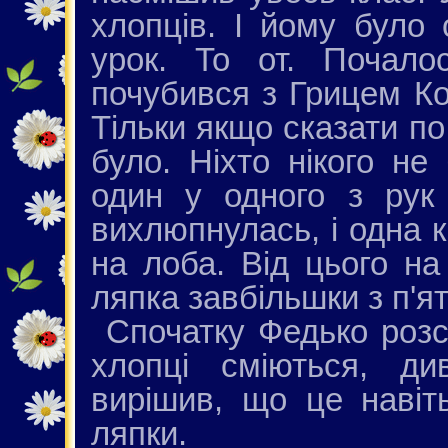
хлопців. І йому було 
урок. То от. Почал
почубився з Грицем Ко
Тільки якщо сказати по 
було. Ніхто нікого не
один у одного з рук
вихлюпнулась, і одна 
на лоба. Від цього на
ляпка завбільшки з п'ят
Спочатку Федько розс
хлопці сміються, ди
вирішив, що це навіт
ляпки.