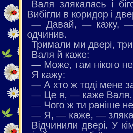
Валя злякалась і біг
Вибігли в коридор і две
— Давай, — кажу, — 
одчинив.
Тримали ми двері, тр
Валя й каже:
— Може, там нікого н
Я кажу:
— А хто ж тоді мене з
— Це я, — каже Валя, 
— Чого ж ти раніше н
— Я, — каже, — зляка
Відчинили двері. У кі