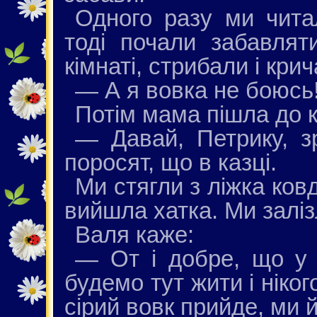
Одного разу ми чита
тоді почали забавлят
кімнаті, стрибали і крич
— А я вовка не боюсь
Потім мама пішла до к
— Давай, Петрику, зр
поросят, що в казці.
Ми стягли з ліжка ковд
вийшла хатка. Ми заліз
Валя каже:
— От і добре, що у 
будемо тут жити і ніко
сірий вовк прийде, ми 