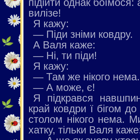
підійти однак боїмося: 
вилізе!
Я кажу:
— Піди зніми ковдру.
А Валя каже:
— Ні, ти піди!
Я кажу:
— Там же нікого нема.
— А може, є!
Я підкрався навшпин
край ковдри ї бігом до
столом нікого нема. М
хатку, тільки Валя каже