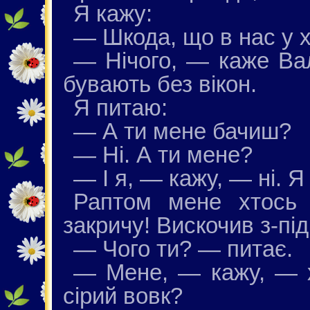
Я кажу:
— Шкода, що в нас у х
— Нічого, — каже Ва
бувають без вікон.
Я питаю:
— А ти мене бачиш?
— Ні. А ти мене?
— І я, — кажу, — ні. Я
Раптом мене хтось 
закричу! Вискочив з-під
— Чого ти? — питає.
— Мене, — кажу, — х
сірий вовк?