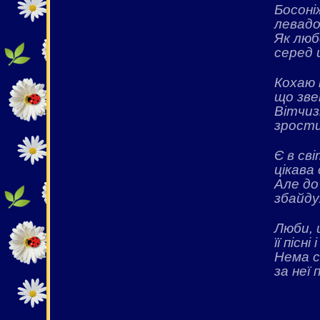
Босоні
левадо
Як люб
серед ц
Кохаю 
що зве
Вітчизн
зрости
Є в сві
цікава
Але до 
збайду
Люби, 
її пісні 
Нема с
за неї 