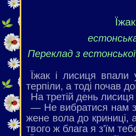
Їжак
естонська
Переклад з естонсько
Їжак і лисиця впали 
терпіли, а тоді почав до
На третій день лисиця
— Не вибратися нам з
жене вола до криниці, 
твого ж блага я з'їм теб