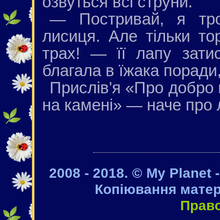
озвуться всі струни.
— Постривай, я тр
лисиця. Але тільки то
трах! — її лапу зат
благала в їжака поради, 
Прислів'я «Про добро 
на камені» — наче про 
2008 - 2018. © My Planet 
Копіювання матер
Прав