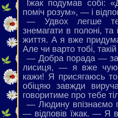
Їжак подумав собі: 
поміч розум», — i відпо
— Удвох легше тер
знемагати в полоні, та
життя. А я вже придума
Але чи варто тобі, такі
— Добра порада — за
лисиця, — я вже чую
кажи! Я присягаюсь тобі
обіцяю завжди вируча
говоритиме про тебе ті
— Людину впізнаємо п
— відповів їжак. — Я в