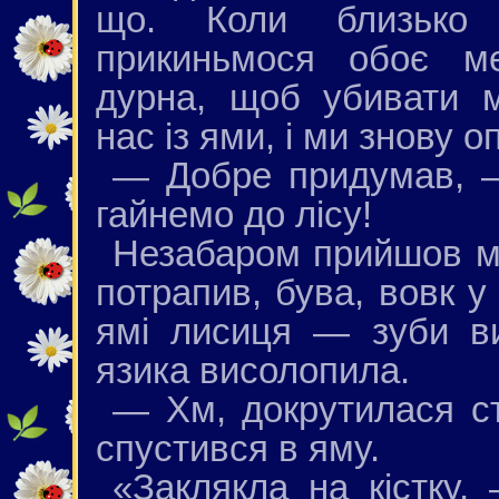
що. Коли близько 
прикиньмося обоє м
дурна, щоб убивати 
нас із ями, і ми знову 
— Добре придумав, —
гайнемо до лісу!
Незабаром прийшов м
потрапив, бува, вовк у
ямі лисиця — зуби ви
язика висолопила.
— Хм, докрутилася с
спустився в яму.
«Заклякла на кістку,