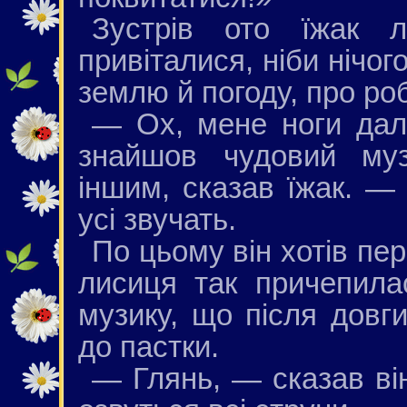
Зустрів ото їжак 
привіталися, ніби нічог
землю й погоду, про ро
— Ох, мене ноги дал
знайшов чудовий муз
іншим, сказав їжак. 
усі звучать.
По цьому він хотів пе
лисиця так причепила
музику, що після довг
до пастки.
— Глянь, — сказав він