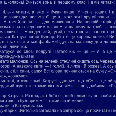
 школярка! Вчиться вона в першому класі і вміє читати:
 тільки читати, а вже й букви пише. У неї є зошит, і в
— це зошит для письма. Є ще в школярки і другий зошит —
ми. А третій зошит — для малювання. На першій сторінц
 розмалювала червоним олівцем, а шапочку на грибі — ж
маслючок — молоденький, тугий, ніжка товста і шапочка трох
ться Катрусі новий буквар. Яка ж це хороша книжка! Ви т
 він так і світиться фарбами! Ідуть на малюнку діти до шк
 дві дівчинки.
атруся до своєї подруги Наталочки, — це — я, а це 
дуже-дуже цікаве!
агато малюнків. Ось на зеленій стеблині сидить оса. Черевц
зорі. А навколо квіти — і голубі, й лілові, й рожеві. А ось 
ніп, стіл, сани, сапку. Всі слова починаються на букву «С
ка», «сонечко».
 мертві, а живісінькі. Катрусі здається, що «О» — це обру
ердитий жук з гострими кігтями. «Н» — це драбинка. «
вар Катруся. Розглядає і боїться, щоб плямочку не зробити
ого зве, а буквариком — такий він їй милий.
 мами, а Катруся зараз:
укварик! Вчителька загадала на завтра ось це прочитати і це