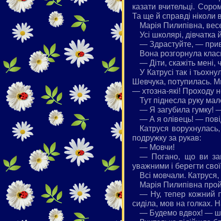
казати вчительці. Сором
Та ще й справді ніколи 
Марія Пилипівна, вес
Усі школярі, дівчатка
— Здрастуйте, — прив
Вона розгорнула класн
— Діти, скажіть мені, 
У Катрусі так і тьох
Шевчука, потупилась. М
— хтозна-які! Проходу н
Тут піднесла руку мал
— Я загубила гумку! 
— А я олівець! — по
Катруся ворухнулась,
подружку за рукав:
— Мовчи!
— Погано, що ви заг
уважними і берегти свої 
Всі мовчали. Катруся,
Марія Пилипівна прой
— Ну, тепер кожний п
сиділа, мов на голках. 
— Будемо вдвох! — ш