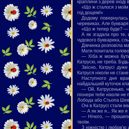
краплини з дерев іноді 
«Що ж сталося з моїм
під дощем!»
Додому повернулась 
черевиках. Але букваря 
«Що ж тепер буде? — 
А як згадала про те, 
чудового букварика, сль
Дівчинка розповіла ма
Мати похитала голов
— Хіба ж можна бути
Катрусю, не треба. Буд
Звісно, Катрусі дуже
Катруся ніколи не стане
Наступного дня вра
найдальший куточок кла
— Ой, Катрусенько, н
піонери тебе ніколи не 
Лобода або Стьопа Шев
Очі в Катрусі стали в
— А як же я... Як же 
— Нічого, — прошепо
твоїм.
З ніжністю і любов'ю