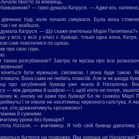
влучали просто за комірець.
 буквариком? — гірко думала Катруся. — Адже він, напевно,
дівчинка тоді, коли почало смеркати. Була вона стомле
так і не знайшла.
думала Катруся. — Що скаже вчителька Марія Пилипівна?»
що у всіх, у всіх у класі є букварі, тільки одна вона, Катр
ози самі покотилися по щоках.
мі про своє горе.
ою:
 такою розгубленою? Завтра ти мусиш про все розказати 
ь мужньою!
 хочеться бути мужньою, сміливою. І вона буде такою. Я
 плакати. Вона сама не любить плаксіїв. Але ж як шкода бук
нці про загублений буквар уже знала й Наталочка. В
су — між дверима й шафою — і, щоб ніхто не почув, зашепо
ікому ж, нікому не кажи про буквар! Бо як скажеш Марії Пи
приймуть! І ти ніколи не носитимеш червоного галстука. А 
чук, ото дражнитимуть «роззявою»!
еликими й сумними.
я вчитиму уроки без букваря?
тіла Наталя, — вчитимеш. Я тобі свій буквар даватиму. 
 дивиться Катруся на подружку. Яка хороша ця Наталочка! З