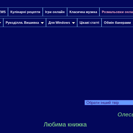
EWS
Кулінарні рецепти
Ігри онлайн
Класична музика
Розмальовки онла
Рукоділля. Вишивка
Для Windows
Цікаві статті
Обмін банерами
Обрати інший твір
Олес
Любима книжка