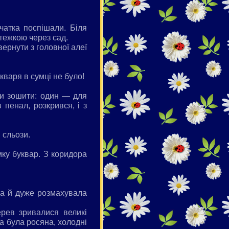
чатка поспішали. Біля
стежкою через сад.
вернути з головної алеї
укваря в сумці не було!
ри зошити: один — для
 пенал, розкрився, і з
 сльози.
мку буквар. З коридора
гла й дуже розмахувала
рев зривалися великі
а була росяна, холодні