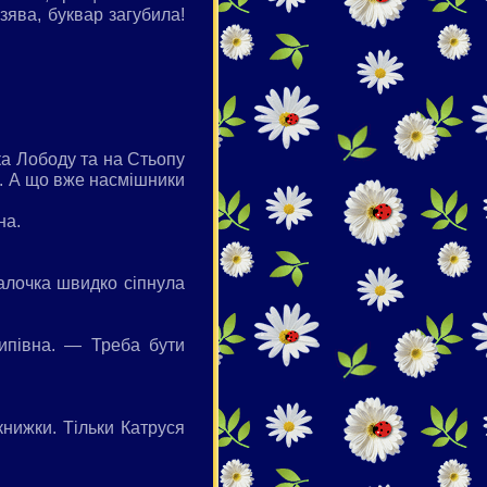
зява, буквар загубила!
ка Лободу та на Стьопу
. А що вже насмішники
на.
талочка швидко сіпнула
ипівна. — Треба бути
книжки. Тільки Катруся