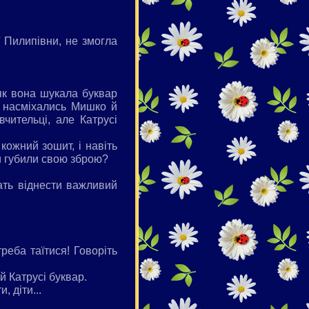
ї Пилипівни, не змогла
 як вона шукала буквар
е насміхались Мишко й
вчительці, але Катрусі
кожний зошит, і навіть
и губили свою зброю?
ать віднести важливий
реба таїтися! Говоріть
й Катрусі буквар.
, діти...