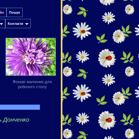
йн
Пошук
Контакти
Фонові малюнки для
робочого столу
ь Донченко