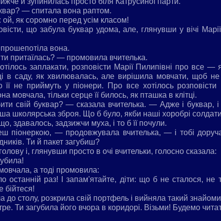
ижче й зупинилась просто біля Катрусиної парти.
уквар? — спитала вона раптом.
 ой, як соромно перед усім класом!
овісти, що забула буквар удома, але, глянувши у вічі Марі
— прошепотіла вона.
 ти притаїлась? — промовила вчителька.
хотілось заплакати, розповісти Марії Пилипівні про все —
ці в саду, як хвилювалась, але вирішила мовчати, щоб н
 її не приймуть у піонери. Про все хотілось розповісти 
а мовчала, тільки серце її билось, як пташка в клітці.
ти свій буквар? — сказала вчителька. — Адже і буквар, і 
аша школярська зброя. Що б було, якби наші хоробрі солдат
 що, здавалось, задзижчи муха, і то б її почули.
еш піонеркою, — продовжувала вчителька, — і тобі доруч
дників. Ти й пакет загубиш?
голову і, глянувши просто в очі вчительки, голосно сказала:
губила!
мовчала, а тоді промовила:
останній раз! І запам'ятайте, діти: що б не сталося, не т
е бійтеся!
 до столу, розкрила свій портфель і вийняла такий знайоми
ре. Ти загубила його вчора в коридорі. Візьми! Будемо читати