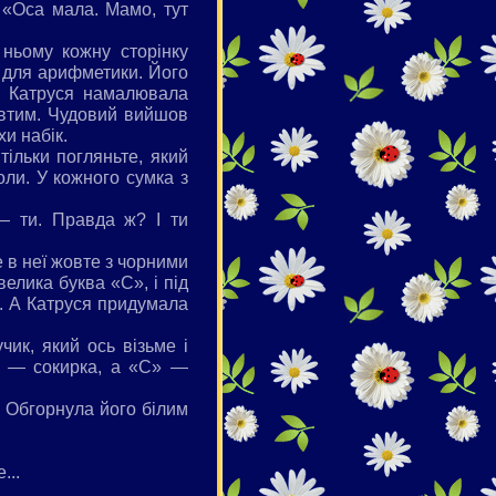
 «Оса мала. Мамо, тут
 ньому кожну сторінку
 для арифметики. Його
і Катруся намалювала
овтим. Чудовий вийшов
и набік.
ільки погляньте, який
оли. У кожного сумка з
— ти. Правда ж? І ти
е в неї жовте з чорними
велика буква «С», і під
». А Катруся придумала
чик, який ось візьме і
Р» — сокирка, а «С» —
. Обгорнула його білим
...