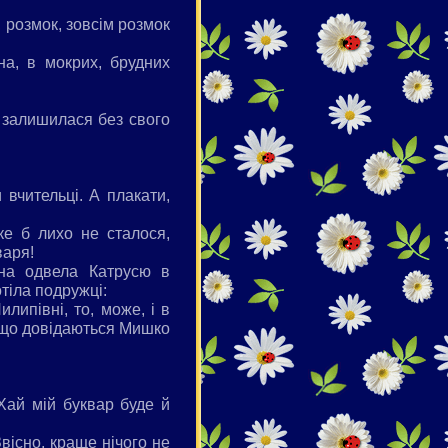
 розмок, зовсім розмок
на, в мокрих, брудних
я, залишилася без свого
вчительці. А плакати,
ке б лихо не сталося,
варя!
она одвела Катрусю в
тіла подружці:
липівні, то, може, і в
якщо довідаються Мишко
Хай мій буквар буде й
вісно, краще нічого не