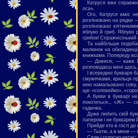
Катруся вже справжня
оса».
Ого, Катруся вміє не
розліновано на рядки 
розліновано клітинка
яблуко й гриб. Яблуко
грибок! Спражнісінький 
Та найбільше подобає
малюнок на обкладинці,
книжками. Попереду всіх
— Дивися, — каже К
розповідаєш мені щось 
І всередині букваря б
смужечками, крильця про
нею намальовано сову, с
ще: «соловейко», «соро
А букви в букварі не
покотиться... «Ж» — с
гадючка.
Дуже любить свій бук
папером і не букварем й
Прийде хто в гості до
— Тьотю, а в мене — б
Сяде і голосно читає: