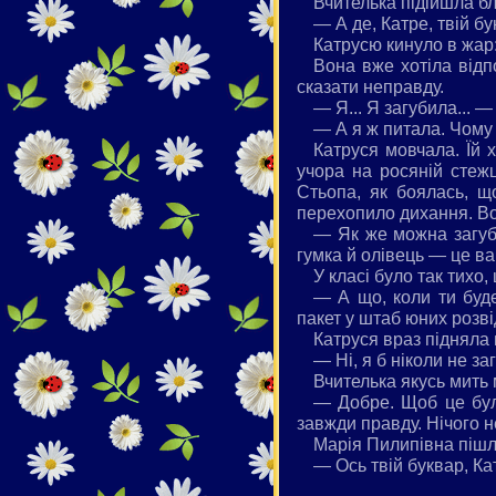
Вчителька підійшла бл
— А де, Катре, твій б
Катрусю кинуло в жар:
Вона вже хотіла відп
сказати неправду.
— Я... Я загубила... 
— А я ж питала. Чому
Катруся мовчала. Їй 
учора на росяній стеж
Стьопа, як боялась, що
перехопило дихання. Вон
— Як же можна загуби
гумка й олівець — це в
У класі було так тихо,
— А що, коли ти буд
пакет у штаб юних розві
Катруся враз підняла 
— Ні, я б ніколи не за
Вчителька якусь мить 
— Добре. Щоб це було 
завжди правду. Нічого н
Марія Пилипівна пішла
— Ось твій буквар, Кат