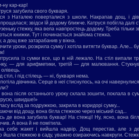
и-ну кар-кар!
атруся загубила свого букваря.
уся з Наталею поверталися з школи. Накрапав дощ, і дів
прощалася; звідси їй додому ближче. Катруся побігла далі 
узеньку стежку, яка вела навпростець додому. Треба тільки з
аються книжки. Тут і починається знайома стежка.
у, а дощ вже затарабанив у вікна.
вчити уроки, розкрила сумку і хотіла витягти буквар. Але... б
к!
трусила із сумки все, що в ній лежало. На стіл випали т
инку, — для арифметики, третій — для малювання. Стукнув
 олівець.
д стіл, і під стілець — ні, букваря нема.
тіла дівчинка. Серце в неї стиснулось, на очі навернулися
оли?
к вона після останнього уроку склала зошити, поклала в су
трусю, швидше!»
ласу вслід за подружкою, закрила в коридорі сумку...
каючи від дощу, вона бігла стежкою через міський сад...
сь де вона загубила буквар! На стежці! Ну, ясно, вона бі
чив. А вона й не помітила.
а себе жакет і вийшла надвір. Дощ перестав, але з де
ко йшла стежкою в саду, уважно озираючись навкруги. Стежк