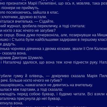
но признатися Марії Пилипівні, що ось я, мовляв, така роз
в піонери не приймуть.
ело посміхаючись, зайшла в клас.
 й хлопчики, дружно встали.
італася вчителька. — Сідайте.
ий журнал, зробила перекличку, а тоді спитала:
чи ніхто з вас нічого не загубив?
нуло серце. Вона дуже почервоніла, але, позирнувши на Миш
ишко і Стьопа були найбільшими задирами в першому класі
е дадуть.
енька чорнява дівчинка з двома кісками, звали її Оля Калюж
— сказала вона.
відомив Дмитрик Шумило.
 і Наталочці здалося, що вона теж хоче піднести руку. На
убили гумку й олівець, — докірливо сказала Марія Пил
речі. Більше ніхто нічого не губив?
 зашарівшись, намагалася не дивитись на вчительку.
шлася між партами, а тоді сказала:
окладіть перед собою буквар, і будемо читати. Всі взяли 
Наталочка присунула до неї буквар.
епнула вона.