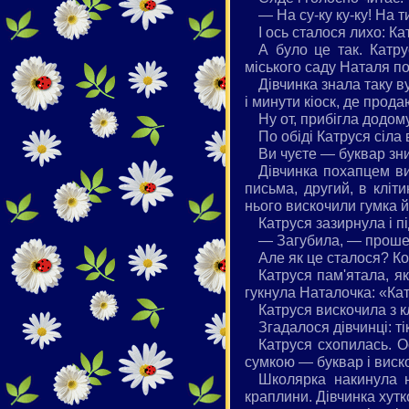
— На су-ку ку-ку! На т
І ось сталося лихо: К
А було це так. Катр
міського саду Наталя по
Дівчинка знала таку в
і минути кіоск, де прод
Ну от, прибігла додом
По обіді Катруся сіла 
Ви чуєте — буквар зни
Дівчинка похапцем ви
письма, другий, в кліт
нього вискочили гумка й
Катруся зазирнула і пі
— Загубила, — прошепо
Але як це сталося? К
Катруся пам'ятала, я
гукнула Наталочка: «Ка
Катруся вискочила з к
Згадалося дівчинці: ті
Катруся схопилась. О
сумкою — буквар і виско
Школярка накинула н
краплини. Дівчинка хут