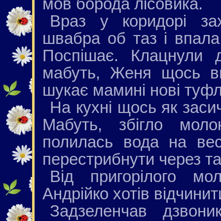
мов борода лісовика.
Враз у коридорі за
швабра об таз і впала
Поспішає. Клацнули 
мабуть, Женя щось ви
шукає мамині нові туфл
На кухні щось як засич
Мабуть, збігло моло
полилась вода на ве
перестрибнути через та
Від пригорілого мо
Андрійко хотів відчинит
Задзеленчав дзвоник