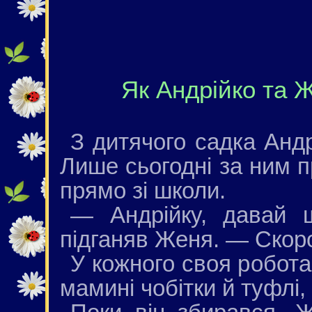
Як Андрійко та 
З дитячого садка Анд
Лише сьогодні за ним 
прямо зі школи.
— Андрійку, давай 
підганяв Женя. — Скоро
У кожного своя робота
мамині чобітки й туфлі, 