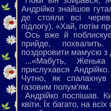
Поки він збирався, 
Андрійко знайшов гутал
де стояли всі черев
підлогу). «Хай, потім п
Ось вже й поблискує
прийде, похвалить
поздоровити мамусю з 
...«Мабуть, Женьк
прислухався Андрійко
Чутно, як спалахнув
газовим полум'ям.
Андрійко поспішав. К
квіти. Їх багато, на всі