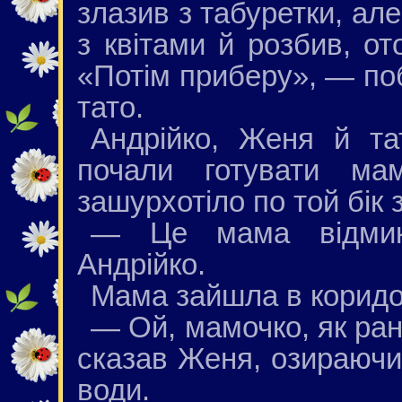
злазив з табуретки, ал
з квітами й розбив, о
«Потім приберу», — поб
тато.
Андрійко, Женя й та
почали готувати ма
зашурхотіло по той бік 
— Це мама відмик
Андрійко.
Мама зайшла в коридор
— Ой, мамочко, як ра
сказав Женя, озираючис
води.