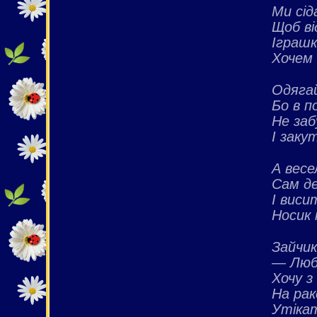
Ми сід
Щоб ві
Іграшк
Хочем 
Одягай
Бо в п
Не заб
І заку
А весе
Сам де
І вис
Носик 
Зайчик
— Любі
Хочу з
На рак
Утікат