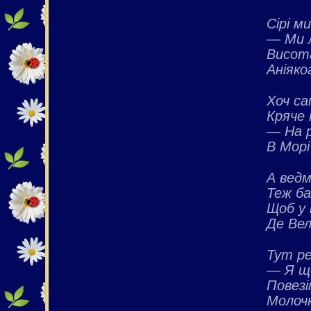
Сірі м
— Ми 
Висот
Аніяко
Хоч са
Кряче 
— На 
В Морі
А вед
Теж б
Щоб у 
Де Вел
Тут ре
— Я ще
Повезі
Молочк