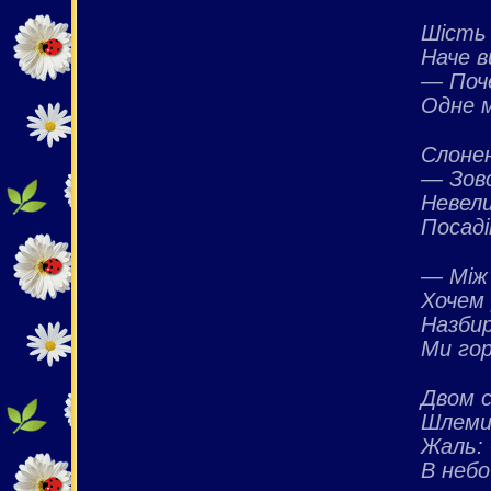
Шість
Наче в
— Поч
Одне м
Слоне
— Зовс
Невели
Посаді
— Між 
Хочем 
Назбир
Ми гор
Двом 
Шлеми 
Жаль:
В небо