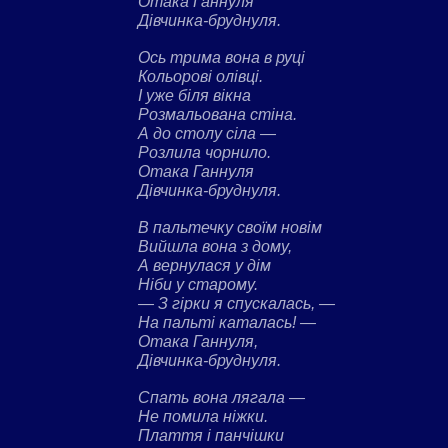
Отака Ганнуля
Дівчинка-бруднуля.
Ось трима вона в руці
Кольорові олівці.
І уже біля вікна
Розмальована стіна.
А до столу сіла —
Розлила чорнило.
Отака Ганнуля
Дівчинка-бруднуля.
В пальтечку своїм новім
Вийшла вона з дому,
А вернулася у дім
Ніби у старому.
— З гірки я спускалась, —
На пальті каталась! —
Отака Ганнуля,
Дівчинка-бруднуля.
Спать вона лягала —
Не помила ніжки.
Плаття і панчішки