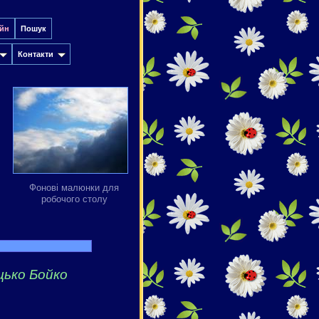
йн
Пошук
Контакти
Фонові малюнки для
робочого столу
цько Бойко