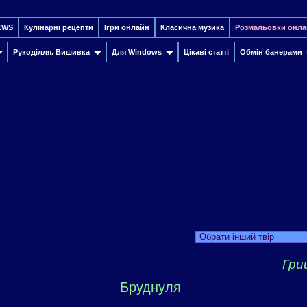
EWS
Кулінарні рецепти
Ігри онлайн
Класична музика
Розмальовки онла
Рукоділля. Вишивка
Для Windows
Цікаві статті
Обмін банерами
Обрати інший твір
Гри
Бруднуля