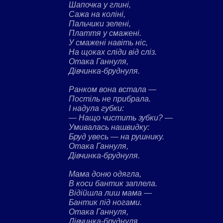
Шапочка у глині,
Сажа на коліні,
Пальчики зелені,
Плаття у смажені.
У смажені навіть ніс,
На щоках сліди від сліз.
Отака Ганнуля,
Дівчинка-бруднуля.
Ранком вона встала —
Постіль не прибрала.
І надула губки:
— Нащо чистить зубки? —
Умивалась нашвидку:
Бруд увесь — на рушнику.
Отака Ганнуля,
Дівчинка-бруднуля.
Мама доню одягла,
В коси бантик заплела.
Відійшла лиш мама —
Бантик під ногами.
Отака Ганнуля,
Дівчинка-бруднуля.