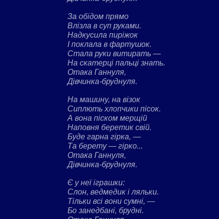
За обідом прямо
Влізла в суп руками.
Надкусила пиріжок
І поклала в фартушок.
Стала руки витирать —
На скатерці пальці знать.
Отака Ганнуля,
Дівчинка-бруднуля.
На машину, на візок
Сиплють хлопчики пісок.
А вона піском мерщій
Наповня беретик свій.
Буде гарна гірка, —
Та берету — гірко...
Отака Ганнуля,
Дівчинка-бруднуля.
Є у неї іграшки:
Слон, ведмедик і ляльки.
Тільки всі вони сумні, —
Бо занедбані, брудні.