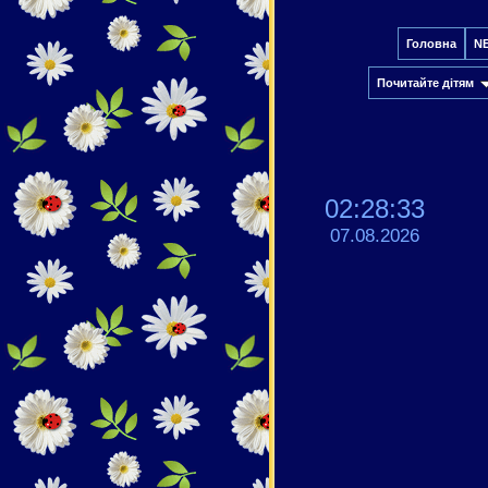
Головна
N
Почитайте дітям
02:28:34
07.08.2026