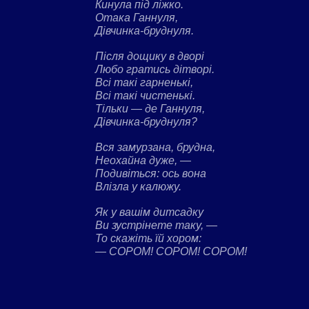
Кинула під ліжко.
Отака Ганнуля,
Дівчинка-бруднуля.
Після дощику в дворі
Любо гратись дітворі.
Всі такі гарненькі,
Всі такі чистенькі.
Тільки — де Ганнуля,
Дівчинка-бруднуля?
Вся замурзана, брудна,
Неохайна дуже, —
Подивіться: ось вона
Влізла у калюжу.
Як у вашім дитсадку
Ви зустрінете таку, —
То скажіть їй хором:
— СОРОМ! СОРОМ! СОРОМ!