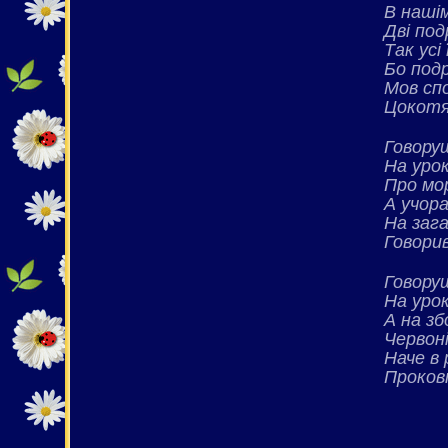
В нашім
Дві по
Так усі
Бо подр
Мов спо
Цокотя
Говору
На уро
Про мо
А учора
На заг
Говорив
Говору
На урок
А на зб
Червоні
Наче в
Проков