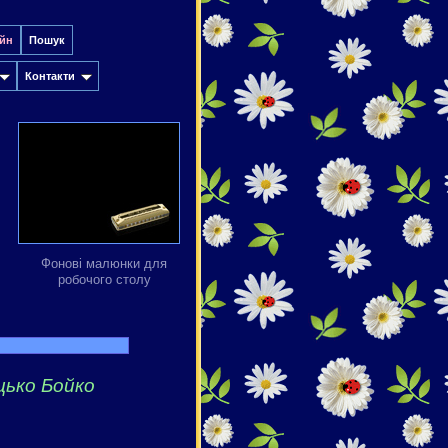
йн
Пошук
Контакти
Фонові малюнки для
робочого столу
цько Бойко