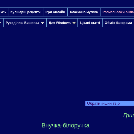
EWS
Кулінарні рецепти
Ігри онлайн
Класична музика
Розмальовки онла
Рукоділля. Вишивка
Для Windows
Цікаві статті
Обмін банерами
Обрати інший твір
Гри
Внучка-білоручка