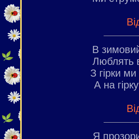
Ві
В зимовий
Люблять в
З гірки ми
А на гірк
Ві
Я прозори