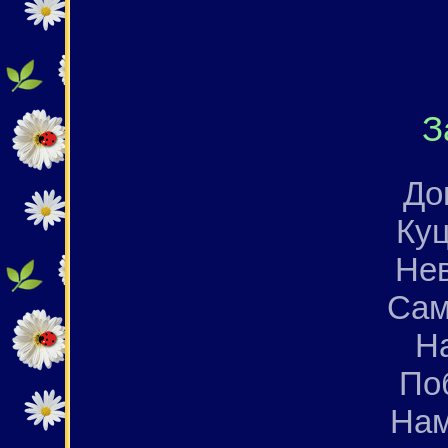
З
Дов
Куц
Не
Сам 
На
По
Нам