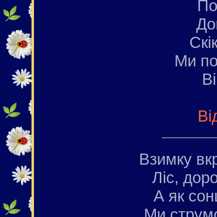
По
До
Скік
Ми п
Ві
Ві
Взимку вк
Ліс, доро
А як со
Ми струм