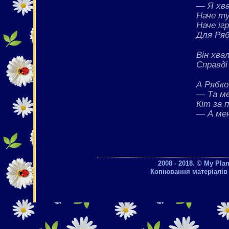
— Я хв
Наче ту
Наче іг
Для Ряб
Він хва
Справді
А Рябко
— Та ме
Кіт за 
— А мен
2008 - 2018. © My Pla
Копіювання матеріалів