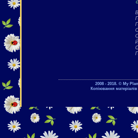
В
Г
Г
О
Й
Г
2008 - 2018. © My Pla
Копіювання матеріалів