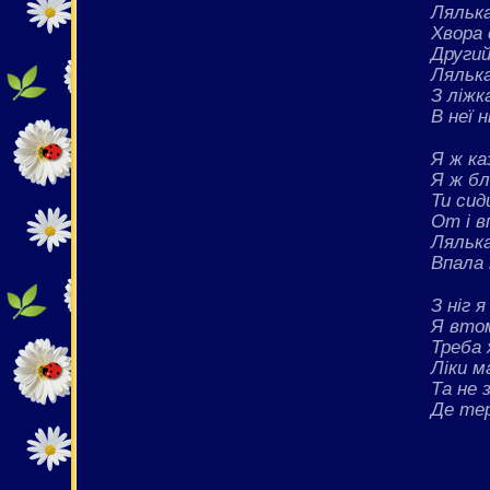
Ляльк
Хвора
Другий
Ляльк
З ліжк
В неї 
Я ж ка
Я ж бл
Ти сид
От і в
Ляльк
Впала 
З ніг 
Я вто
Треба 
Ліки м
Та не 
Де те